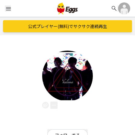
search
menu
公式プレイヤー(無料)でサクサク連続再生
kulama
EggsID：
kulama
11
フォロワー