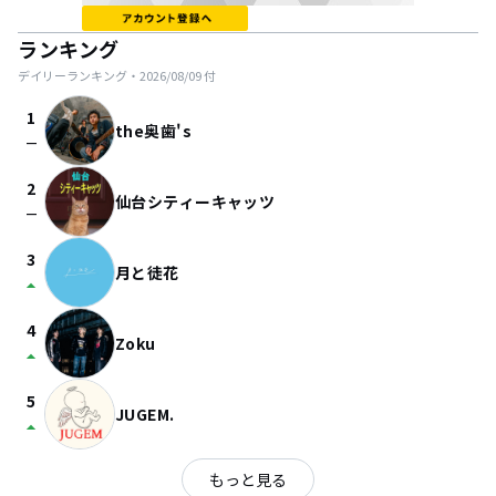
ランキング
デイリーランキング・
2026/08/09
付
1
the奥歯's
check_indeterminate_small
2
仙台シティーキャッツ
check_indeterminate_small
3
月と徒花
arrow_drop_up
4
Zoku
arrow_drop_up
5
JUGEM.
arrow_drop_up
もっと見る