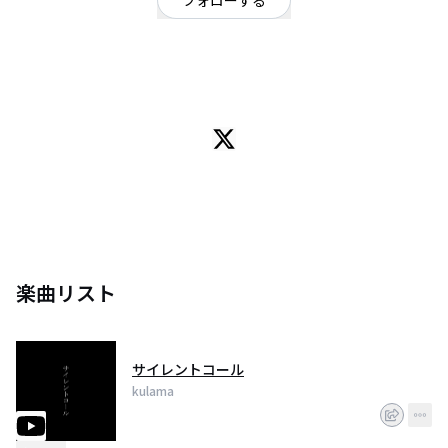
フォローする
千葉県
ギターロック
/
ロック
２０１６年１月千葉県柏市で結成、４人組ロックバンド
​鋭利な感情の裏に潜む本来の人間性をGt&Voやむだの遠回しだが情緒ある歌
詞と、時に切なく圧倒的なサウンド、ライブパフォーマンスが
「前を向こうとする後ろ向きな人間」
を表現する不退転ロックバンド
楽曲リスト
サイレントコール
kulama