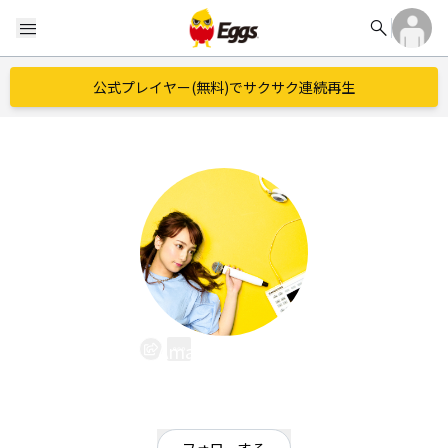
search
menu
公式プレイヤー(無料)でサクサク連続再生
AmamiyaMaako
EggsID：
kumanyasan
52
フォロワー