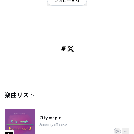
フォローする
東京都
ポップ
/
ヒップホップ・ラップ
OFFICIAL WEBSITE
幼少期のピアノとドラムという経験が巡り合わせた機材『サンプラー』を楽
器として使い、 『Vo. & Sampler』という独自スタイルを確立。
JazzHipHopのエッセンスを積極的に取り込み、DTMを駆使した作曲方法と
メロウラップが 独特のサウンドを作り上げる。
2017年11月 1stアルバム「Baby scratch」発売。レコ発ワンマンを開催。
2018年5月 「Metropolitan Drivin’」配信リリース。
2018年9月 「Laugh at me feat. MCpero」配信リリース。
2018年10月「City magic / Hummingbird」タワーレコード新宿店限定リリー
ス。
2018年11月 2ndワンマン&追加公演を開催。
2019年1月 「City magic / Hummingbird」配信リリース。
楽曲リスト
2019年９月25日 ミニアルバム「WEAR」リリース予定。
2019年10月11日 4thワンマンライブ開催予定。
City magic
AmamiyaMaako