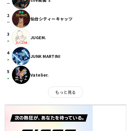
the奥歯's
check_indeterminate_small
2
仙台シティーキャッツ
check_indeterminate_small
3
JUGEM.
arrow_drop_up
4
JUNK MARTINI
arrow_drop_up
5
Vatelier.
arrow_drop_up
もっと見る