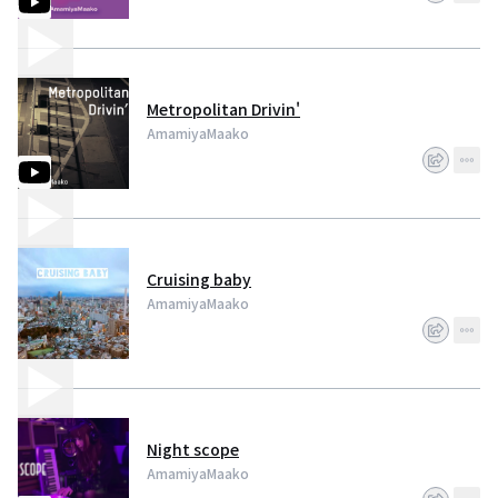
Metropolitan Drivin'
AmamiyaMaako
Cruising baby
AmamiyaMaako
Night scope
AmamiyaMaako