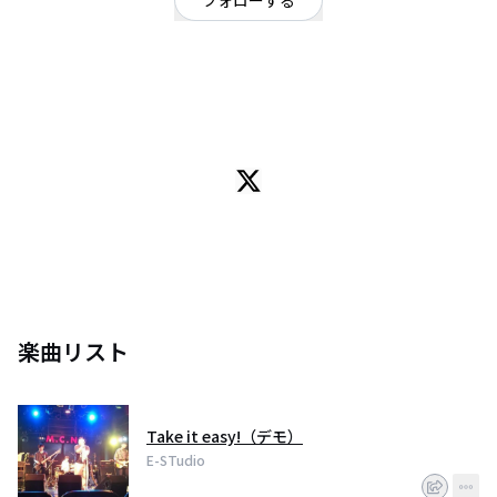
フォローする
宮城県
ポップ
/
ロック
OFFICIAL WEBSITE
宮城県仙台市を拠点に活動している5ピースロックバンド。Twitter バンド
→e_studio600 Vo&Gt→@きょっけ（kyokke_est） Gt→てる（@teru_est）
Ba→マッヒー（@Mahiro_016a ）Pf&Gt→きりあ（@kiriapoido_） Dr→ム
ラオカ（@drum_mrok）
Instagram→estudio.sendai
楽曲リスト
Take it easy!（デモ）
E-STudio