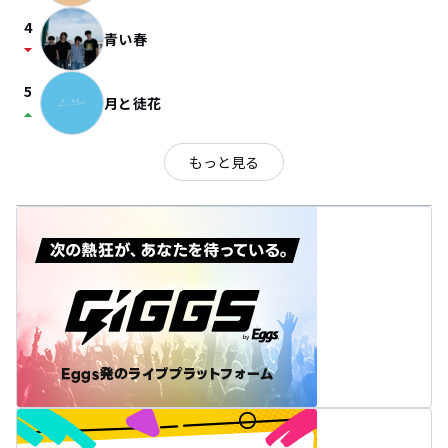
4
青い春
arrow_drop_down
5
月と徒花
arrow_drop_up
もっと見る