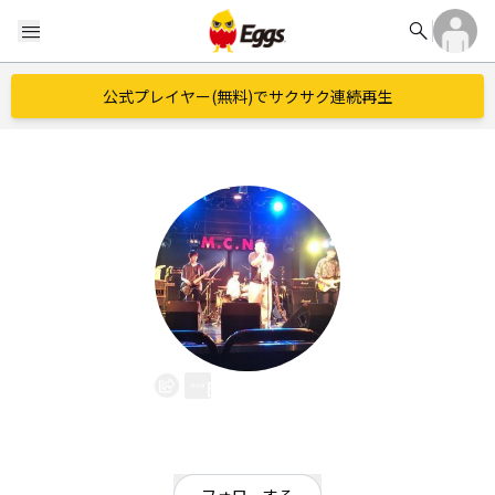
search
menu
公式プレイヤー(無料)でサクサク連続再生
E-STudio
EggsID：
kyokke_est
3
フォロワー