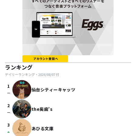
ランキング
デイリーランキング・
2026/08/07
付
1
仙台シティーキャッツ
check_indeterminate_small
2
the奥歯's
check_indeterminate_small
3
あひる文庫
arrow_drop_up