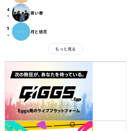
4
青い春
arrow_drop_down
5
月と徒花
arrow_drop_up
もっと見る