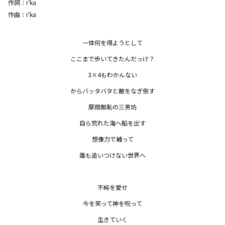
作詞：
r'ka
作曲：
r'ka
一体何を得ようとして

ここまで歩いてきたんだっけ？

3×4もわかんない

からバッタバタと敵をなぎ倒す

厚顔無恥の三男坊

自ら荒れた海へ船を出す

想像力で補って

誰も追いつけない世界へ

不純を愛せ

今を笑って神を呪って

生きていく
