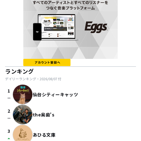
ランキング
デイリーランキング・
2026/08/07
付
1
仙台シティーキャッツ
check_indeterminate_small
2
the奥歯's
check_indeterminate_small
3
あひる文庫
arrow_drop_up