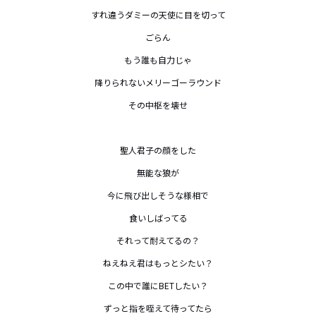
すれ違うダミーの天使に目を切って

ごらん

もう誰も自力じゃ

降りられないメリーゴーラウンド

その中枢を壊せ

聖人君子の顔をした

無能な狼が

今に飛び出しそうな様相で

食いしばってる

それって耐えてるの？

ねえねえ君はもっとシたい？

この中で誰にBETしたい？

ずっと指を咥えて待ってたら
