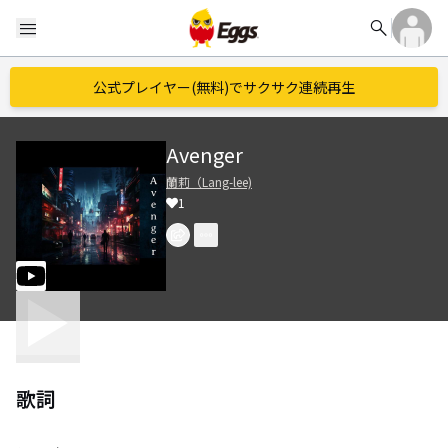
search
menu
公式プレイヤー(無料)でサクサク連続再生
Avenger
蘭莉（Lang-lee)
1
歌詞