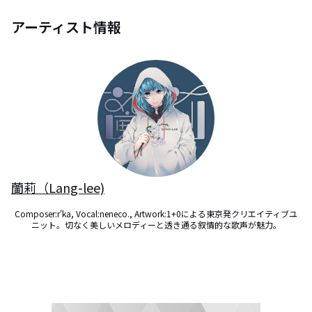
アーティスト情報
蘭莉（Lang-lee)
Composer:r'ka, Vocal:neneco., Artwork:1+0による東京発クリエイティブユ
ニット。切なく美しいメロディーと透き通る叙情的な歌声が魅力。