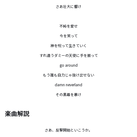
さあ壮大に響け

不純を愛せ

今を笑って

神を呪って生きていく

すれ違うダミーの天使に手を振って

go around

もう誰も自力じゃ抜け出せない

damn neverland

その黒幕を暴け
楽曲解説
さあ、反撃開始といこうか。