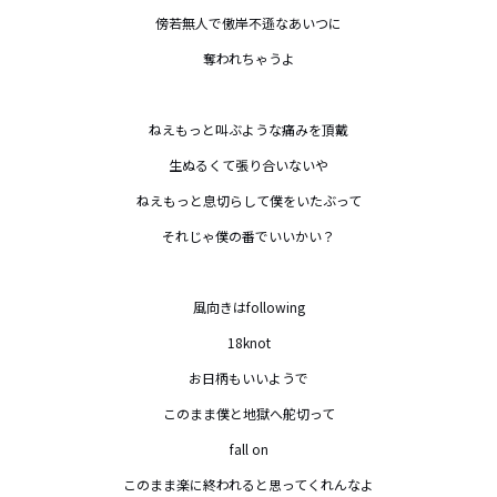
傍若無人で傲岸不遜なあいつに

奪われちゃうよ

ねえもっと叫ぶような痛みを頂戴

生ぬるくて張り合いないや

ねえもっと息切らして僕をいたぶって

それじゃ僕の番でいいかい？

風向きはfollowing

18knot

お日柄もいいようで

このまま僕と地獄へ舵切って

fall on

このまま楽に終われると思ってくれんなよ
