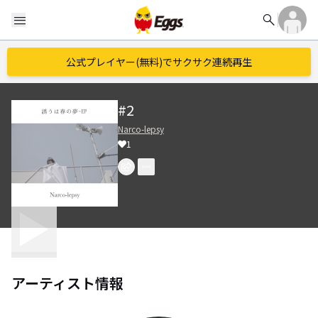
search
menu
公式プレイヤー(無料)でサクサク連続再生
#2
Narco-lepsy
1
アーティスト情報