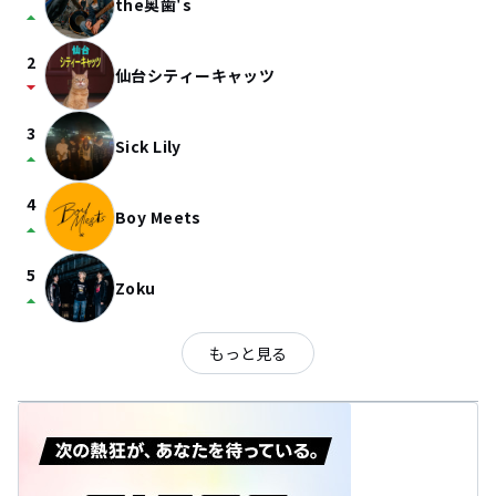
the奥歯's
arrow_drop_up
2
仙台シティーキャッツ
arrow_drop_down
3
Sick Lily
arrow_drop_up
4
Boy Meets
arrow_drop_up
5
Zoku
arrow_drop_up
もっと見る