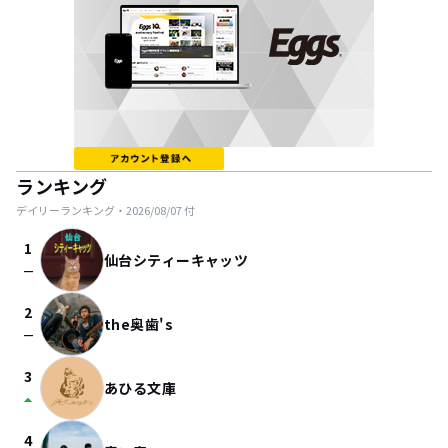
ランキング
デイリーランキング・
2026/08/07
付
1
仙台シティーキャッツ
check_indeterminate_small
2
the奥歯's
check_indeterminate_small
3
あひる文庫
arrow_drop_up
4