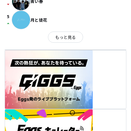
青い春
arrow_drop_down
5
月と徒花
arrow_drop_up
もっと見る