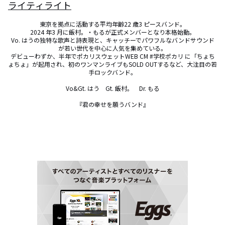
ライティライト
東京を拠点に活動する平均年齢22 歳3 ピースバンド。

2024 年3 月に飯村。・もるが正式メンバーとなり本格始動。

Vo. はうの独特な歌声と詩表現と、キャッチーでパワフルなバンドサウンド
が若い世代を中心に人気を集めている。

デビューわずか、半年でポカリスウェットWEB CM #学校ポカリ に「ちょち
ょちょ」が起用され、初のワンマンライブもSOLD OUTするなど、大注目の若
手ロックバンド。

Vo&Gt. はう　Gt. 飯村。　Dr. もる

『君の幸せを願うバンド』