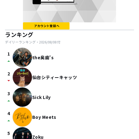
ランキング
デイリーランキング・
2026/08/08
付
1
the奥歯's
arrow_drop_up
2
仙台シティーキャッツ
arrow_drop_down
3
Sick Lily
arrow_drop_up
4
Boy Meets
arrow_drop_up
5
Zoku