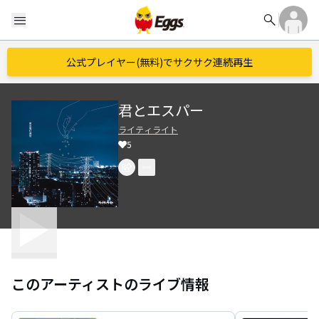
search
menu
公式プレイヤー(無料)でサクサク連続再生
君とエスパー
ライティライト
5
このアーティストのライブ情報