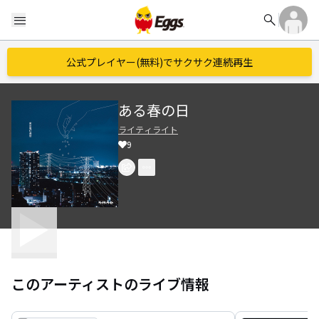
search
menu
公式プレイヤー(無料)でサクサク連続再生
ある春の日
ライティライト
9
このアーティストのライブ情報