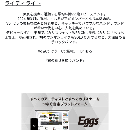
ライティライト
東京を拠点に活動する平均年齢22 歳3 ピースバンド。

2024 年3 月に飯村。・もるが正式メンバーとなり本格始動。

Vo. はうの独特な歌声と詩表現と、キャッチーでパワフルなバンドサウンド
が若い世代を中心に人気を集めている。

デビューわずか、半年でポカリスウェットWEB CM #学校ポカリ に「ちょち
ょちょ」が起用され、初のワンマンライブもSOLD OUTするなど、大注目の若
手ロックバンド。

Vo&Gt. はう　Gt. 飯村。　Dr. もる

『君の幸せを願うバンド』