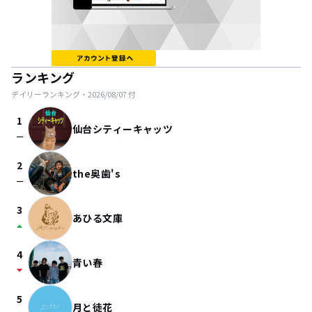
ランキング
デイリーランキング・
2026/08/07
付
1
仙台シティーキャッツ
check_indeterminate_small
2
the奥歯's
check_indeterminate_small
3
あひる文庫
arrow_drop_up
4
青い春
arrow_drop_down
5
月と徒花