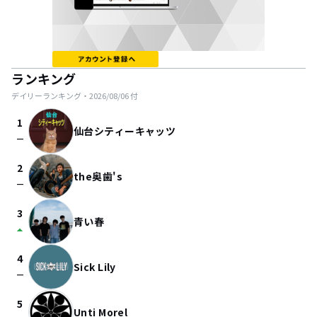
ランキング
デイリーランキング・
2026/08/06
付
1
仙台シティーキャッツ
check_indeterminate_small
2
the奥歯's
check_indeterminate_small
3
青い春
arrow_drop_up
4
Sick Lily
check_indeterminate_small
5
Unti Morel