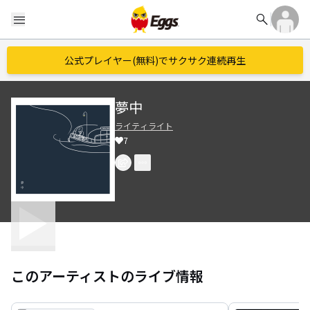
search
menu
公式プレイヤー(無料)でサクサク連続再生
夢中
ライティライト
7
このアーティストのライブ情報