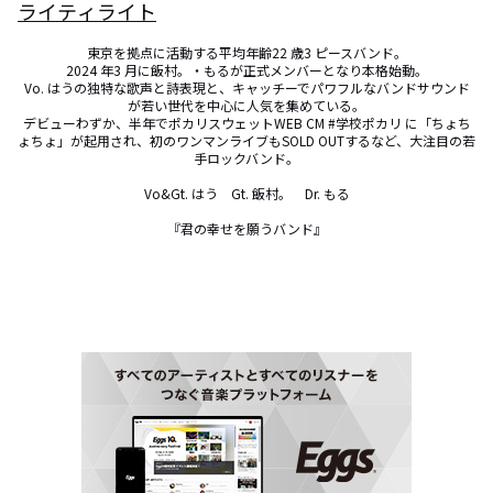
ライティライト
東京を拠点に活動する平均年齢22 歳3 ピースバンド。

2024 年3 月に飯村。・もるが正式メンバーとなり本格始動。

Vo. はうの独特な歌声と詩表現と、キャッチーでパワフルなバンドサウンド
が若い世代を中心に人気を集めている。

デビューわずか、半年でポカリスウェットWEB CM #学校ポカリ に「ちょち
ょちょ」が起用され、初のワンマンライブもSOLD OUTするなど、大注目の若
手ロックバンド。

Vo&Gt. はう　Gt. 飯村。　Dr. もる

『君の幸せを願うバンド』