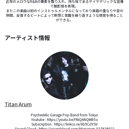
近年のメロウなR&Bの要素を取り入れ、持ち味であるサイケデリックな音像
で酩酊感を表現。 

またこの楽曲は初のインストゥルメンタルになっており楽器の重なりや音の
隙間、反復するビートによって瞑想と覚醒を繰り返すような感覚を得ること
ができる。
アーティスト情報
Titan Arum
Psychedelic Garage Pop Band from Tokyo

Youtube : https://youtu.be/f9kQANQMB5o

Subscription : https://linkco.re/0b9CdYSV

Sound Cloud : https://soundcloud.com/titanarum-537929822
