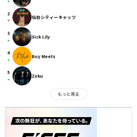
arrow_drop_up
2
仙台シティーキャッツ
arrow_drop_down
3
Sick Lily
arrow_drop_up
4
Boy Meets
arrow_drop_up
5
Zoku
arrow_drop_up
もっと見る