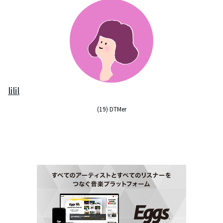
lilil
(19) DTMer