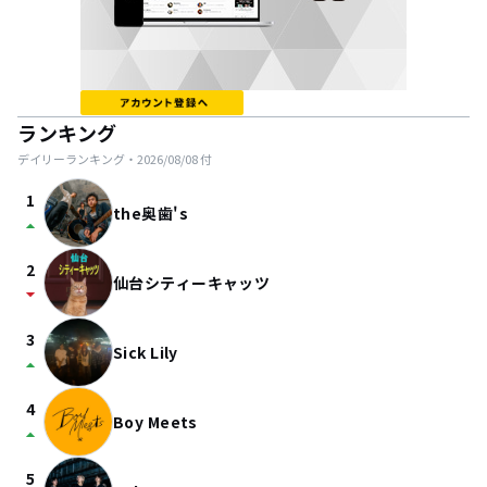
ランキング
デイリーランキング・
2026/08/08
付
1
the奥歯's
arrow_drop_up
2
仙台シティーキャッツ
arrow_drop_down
3
Sick Lily
arrow_drop_up
4
Boy Meets
arrow_drop_up
5