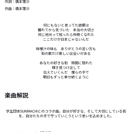
作詞：
橋本理沙
作曲：
橋本理沙
何にもないと思ってた故郷は

離れてから気づいた　本当の大切さ

同じ地元って知ったら仲良くなれた

ここだけが日本じゃないんだ

味噌汁の味も　ありがとうの言い方も

街の数だけ新しい出会いがある

あなたの好きな街　隙間に隠れた

輝き見つけ出して

伝えていくんだ　僕らの手で

明日もずっと幸せ続くように
楽曲解説
学生団体SUKIMACHIとのコラボ曲。自分が好きな、そして大切にしている街
を、自分たちの手で守っていこうという思いを込めました。