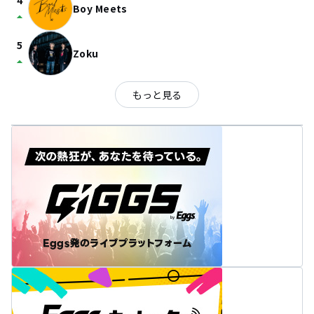
4
Boy Meets
arrow_drop_up
5
Zoku
arrow_drop_up
もっと見る