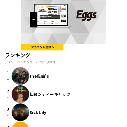
ランキング
デイリーランキング・
2026/08/08
付
1
the奥歯's
arrow_drop_up
2
仙台シティーキャッツ
arrow_drop_down
3
Sick Lily
arrow_drop_up