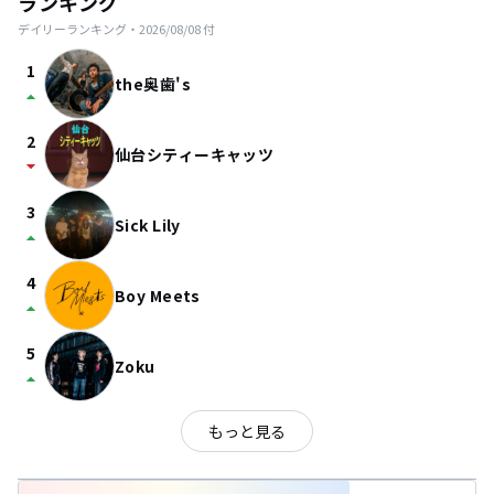
ランキング
デイリーランキング・
2026/08/08
付
1
the奥歯's
arrow_drop_up
2
仙台シティーキャッツ
arrow_drop_down
3
Sick Lily
arrow_drop_up
4
Boy Meets
arrow_drop_up
5
Zoku
arrow_drop_up
もっと見る