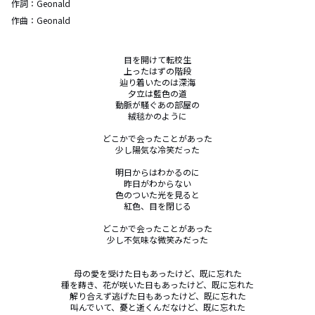
作詞：
Geonald
作曲：
Geonald
目を開けて転校生

上ったはずの階段

辿り着いたのは深海

夕立は藍色の道

動脈が騒ぐあの部屋の

絨毯かのように

どこかで会ったことがあった

少し陽気な冷笑だった

明日からはわかるのに

昨日がわからない

色のついた光を見ると

紅色、目を閉じる

どこかで会ったことがあった

少し不気味な微笑みだった

母の愛を受けた日もあったけど、既に忘れた

種を蒔き、花が咲いた日もあったけど、既に忘れた

解り合えず逃げた日もあったけど、既に忘れた

叫んでいて、憂と逝くんだなけど、既に忘れた
