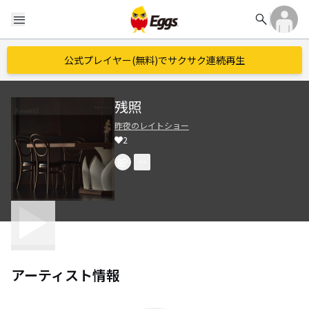
search
menu
公式プレイヤー(無料)でサクサク連続再生
残照
昨夜のレイトショー
2
アーティスト情報