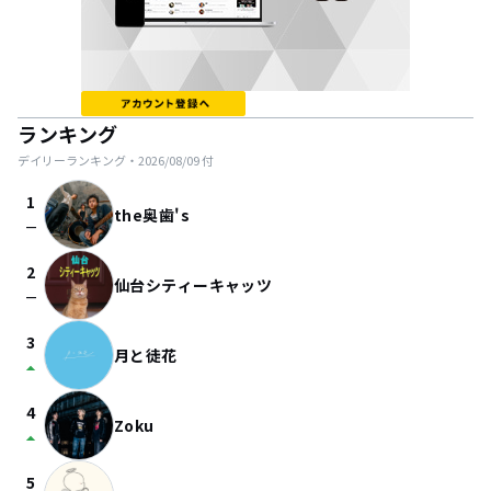
ランキング
デイリーランキング・
2026/08/09
付
1
the奥歯's
check_indeterminate_small
2
仙台シティーキャッツ
check_indeterminate_small
3
月と徒花
arrow_drop_up
4
Zoku
arrow_drop_up
5