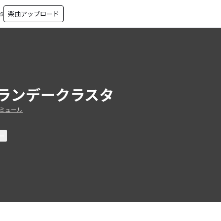
楽曲アップロード
in_new
ランデークラスタ
ミュール