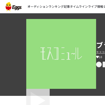
オーディション
ランキング
記事
タイムライン
ライブ情報
open_
ブ
モスコ
10