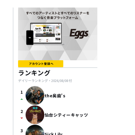
ランキング
デイリーランキング・
2026/08/08
付
1
the奥歯's
arrow_drop_up
2
仙台シティーキャッツ
arrow_drop_down
3
Sick Lily