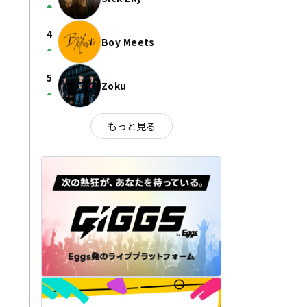
arrow_drop_up
4
Boy Meets
arrow_drop_up
5
Zoku
arrow_drop_up
もっと見る