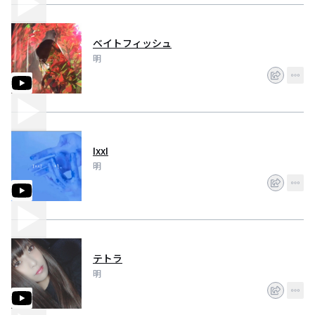
ベイトフィッシュ
明
IxxI
明
テトラ
明