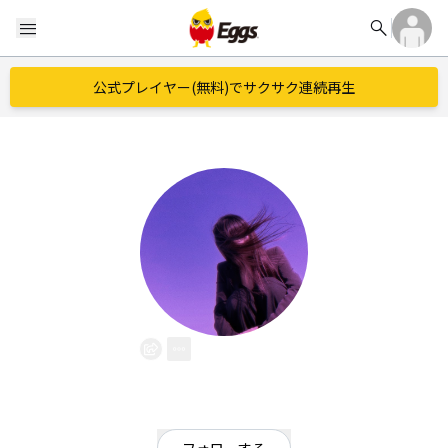
search
menu
公式プレイヤー(無料)でサクサク連続再生
明
EggsID：
m_e_03i_
1
フォロワー