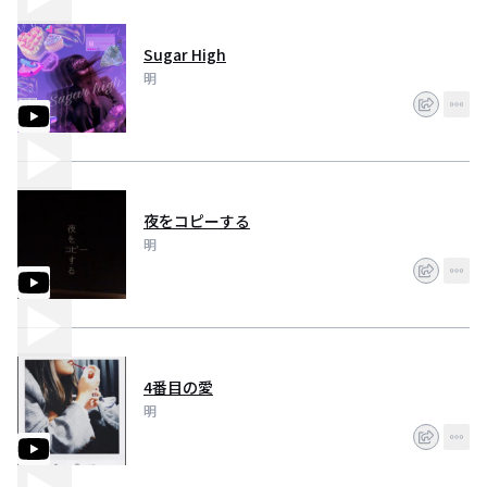
Sugar High
明
夜をコピーする
明
4番目の愛
明