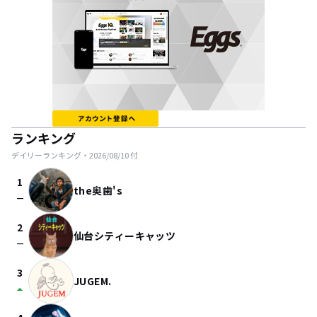
ランキング
デイリーランキング・
2026/08/10
付
1
the奥歯's
check_indeterminate_small
2
仙台シティーキャッツ
check_indeterminate_small
3
JUGEM.
arrow_drop_up