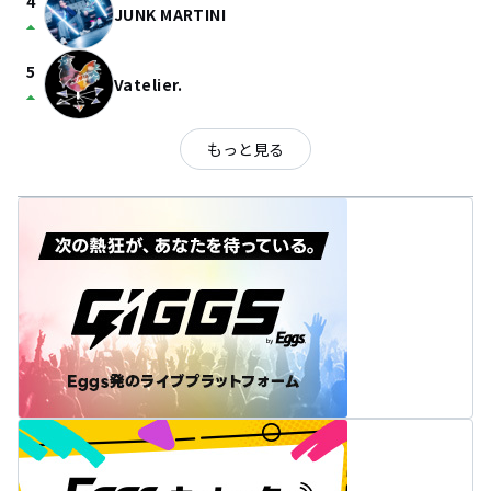
4
JUNK MARTINI
arrow_drop_up
5
Vatelier.
arrow_drop_up
もっと見る