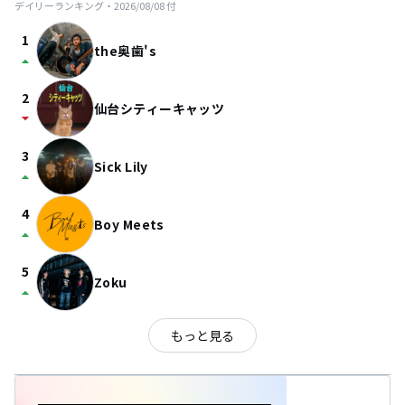
デイリーランキング・
2026/08/08
付
1
the奥歯's
arrow_drop_up
2
仙台シティーキャッツ
arrow_drop_down
3
Sick Lily
arrow_drop_up
4
Boy Meets
arrow_drop_up
5
Zoku
arrow_drop_up
もっと見る