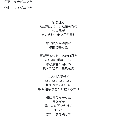
作詞：
マチダユウヤ
作曲：
マチダユウヤ
街を泳ぐ

ただ冷たく　また帷を呑む

夜の風が

息に絡む　また月が霞む

静かに浮かぶ青が

夕闇に鳴った

夏が光る夜を　あの日君を

また空に重ねている

滲む景色の向こう

見えた筈の　金魚花火

二人並んで歩く

ねぇ ねぇ ねぇ ねぇ

指切り笑い合った

あぁ 温もりをただ数えるだけ

君に言えなかった

言葉が今

僕にまた問いかける

ずっと

また　僕を残して
