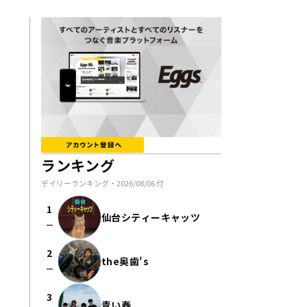
ランキング
デイリーランキング・
2026/08/06
付
1
仙台シティーキャッツ
check_indeterminate_small
2
the奥歯's
check_indeterminate_small
3
青い春