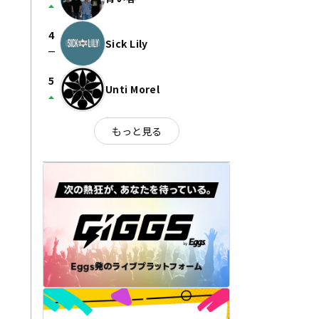
arrow_drop_up
4
Sick Lily
check_indeterminate_small
5
Unti Morel
arrow_drop_up
もっと見る