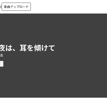
楽曲アップロード
in_new
夜は、耳を傾けて
博義