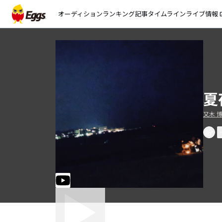
オーディション
ランキング
記事
タイムライン
ライブ情報
open_
夏
又木 