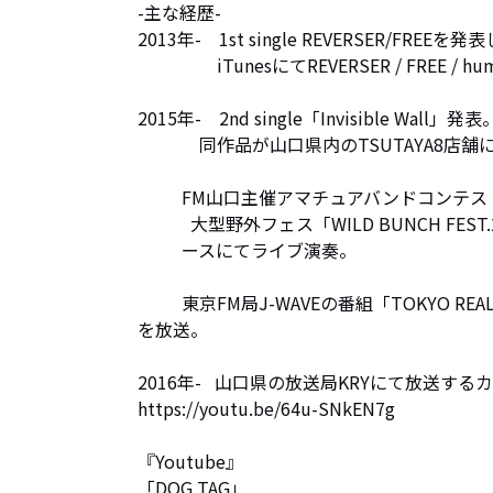
-主な経歴-

2013年-　1st single REVERSER/FRE
　　　　  iTunesにてREVERSER / FREE / hu
2015年-　2nd single「Invisible Wall」発表。
          　同作品が山口県内のTSUTAYA8店舗にてCDレンタルの取り扱い開始。

          FM山口主催アマチュアバンドコンテスト「ワイルドショット」で優勝。

　        大型野外フェス「WILD BUNCH 
          ースにてライブ演奏。　

          東京FM局J-WAVEの番組「TOKYO REAL-EYES」にてバンド紹介及び楽曲

を放送。

2016年-   山口県の放送局KRYにて放送す
https://youtu.be/64u-SNkEN7g

『Youtube』

「DOG TAG」
