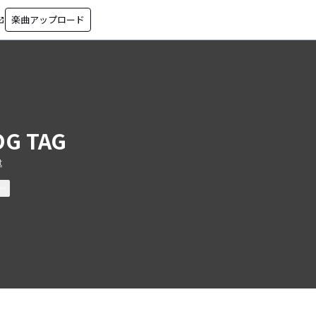
楽曲アップロード
in_new
G TAG
t