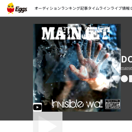
オーディション
ランキング
記事
タイムライン
ライブ情報
open_
DO
mainje