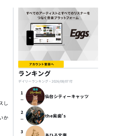
ランキング
デイリーランキング・
2026/08/07
付
1
仙台シティーキャッツ
check_indeterminate_small
スし
2
the奥歯's
いか
check_indeterminate_small
3
あひる文庫