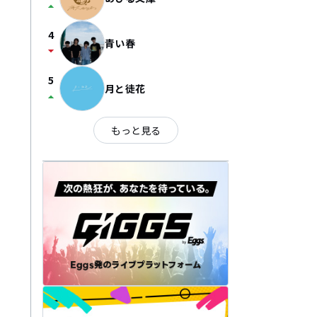
arrow_drop_up
4
青い春
arrow_drop_down
5
月と徒花
arrow_drop_up
もっと見る