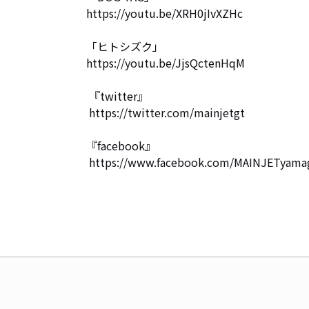
https://youtu.be/XRH0jIvXZHc

「ヒトシズク」

https://youtu.be/JjsQctenHqM

 『twitter』

 https://twitter.com/mainjetgt

『facebook』

 https://www.facebook.com/MAINJETyama