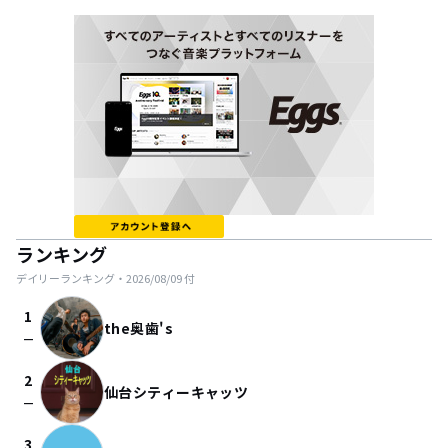
ランキング
デイリーランキング・
2026/08/09
付
1
the奥歯's
check_indeterminate_small
2
仙台シティーキャッツ
check_indeterminate_small
3