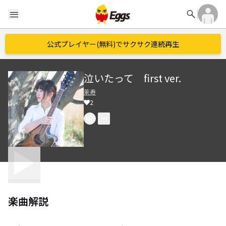
search
menu
公式プレイヤー(無料)でサクサク連続再生
泣いたって first ver.
茉寿
2
楽曲解説