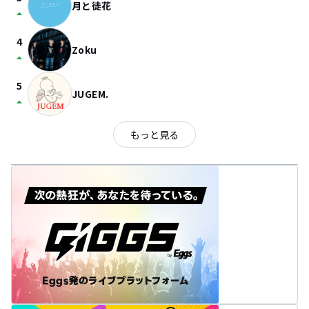
月と徒花
arrow_drop_up
4
Zoku
arrow_drop_up
5
JUGEM.
arrow_drop_up
もっと見る