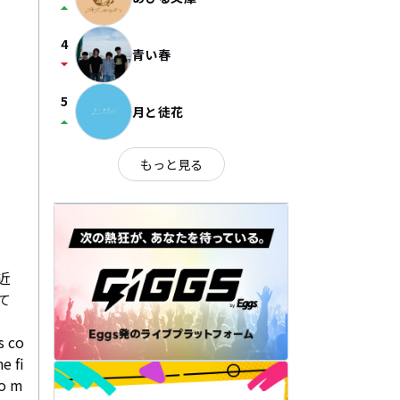
arrow_drop_up
4
青い春
arrow_drop_down
5
月と徒花
arrow_drop_up
もっと見る
近
て
s co
e fi
to m