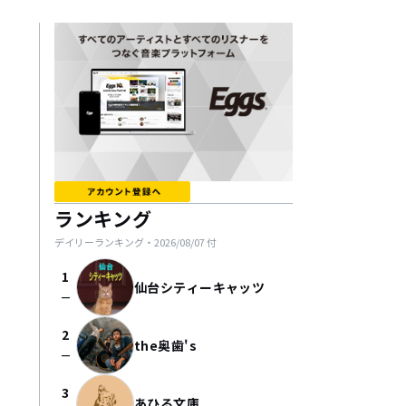
ランキング
デイリーランキング・
2026/08/07
付
1
仙台シティーキャッツ
check_indeterminate_small
2
the奥歯's
check_indeterminate_small
3
あひる文庫