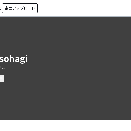
楽曲アップロード
in_new
sohagi
tes