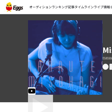
オーディション
ランキング
記事
タイムライン
ライブ情報
open_
Mi
manau