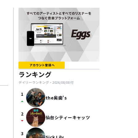
ランキング
デイリーランキング・
2026/08/08
付
1
the奥歯's
arrow_drop_up
2
仙台シティーキャッツ
arrow_drop_down
3
Sick Lily