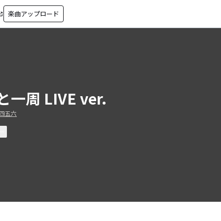
楽曲アップロード
in_new
一周 LIVE ver.
四五六