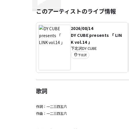
このアーティストのライブ情報
2026/08/14
DY CUBE presents 「 LIN
K vol.14 」
下北沢DY CUBE
location_on
下北沢
歌詞
作詞：
一二三四五六
作曲：
一二三四五六