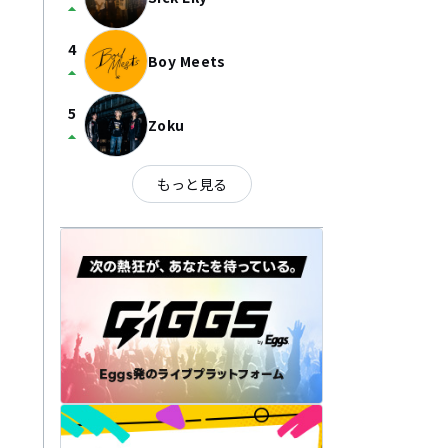
arrow_drop_up
4
Boy Meets
arrow_drop_up
5
Zoku
arrow_drop_up
もっと見る