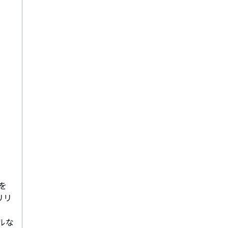
を
リリ
ルな