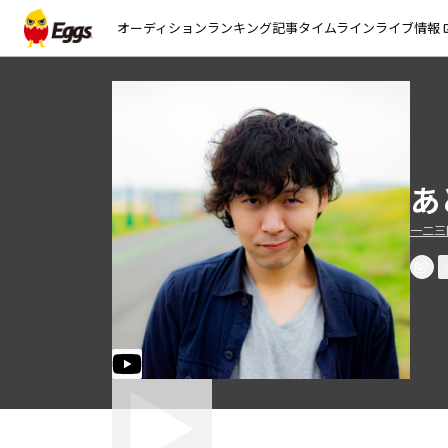
オーディション
ランキング
記事
タイムライン
ライブ情報
open_
あと
一二三