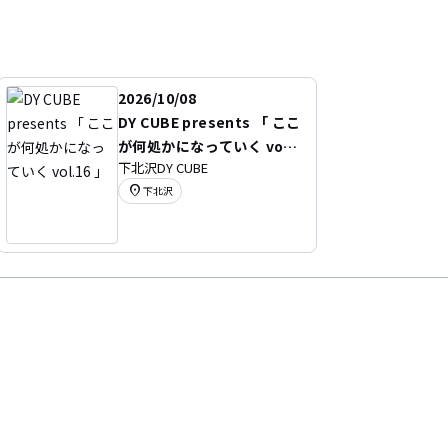
2026/10/08
DY CUBE presents 「 ここ
が何処かになっていく vol.1
下北沢DY CUBE
6 」
location_on
下北沢