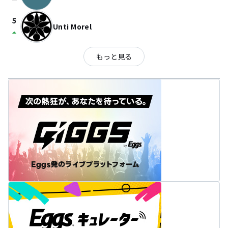
check_indeterminate_small
5
Unti Morel
arrow_drop_up
もっと見る