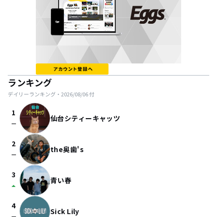
ランキング
デイリーランキング・
2026/08/06
付
1
仙台シティーキャッツ
check_indeterminate_small
2
the奥歯's
check_indeterminate_small
3
青い春
arrow_drop_up
4
Sick Lily