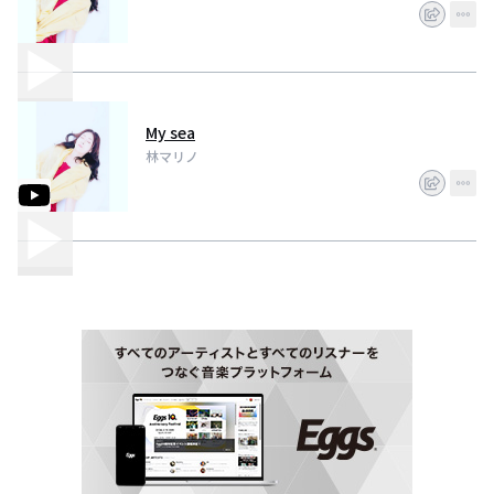
My sea
林マリノ