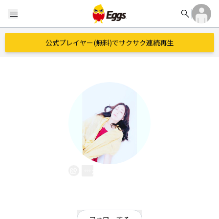
search
menu
公式プレイヤー(無料)でサクサク連続再生
林マリノ
EggsID：
mari3737
2
フォロワー