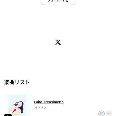
フォローする
東京都
シンガーソングライター
/
シンガーソングライター
OFFICIAL WEBSITE
2020年12月 Musicplanetより
楽曲提供を得て My sea を配信する。2021年11月に月と蠍
star right そしてheavenly をリリース 国立のyogaインストラクター
声と独特の世界観を歌う。シンガーソングライター
楽曲リスト
Lake Treasimeno
林マリノ