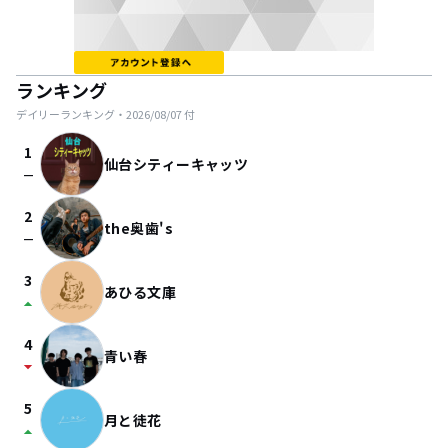
ランキング
デイリーランキング・
2026/08/07
付
1
仙台シティーキャッツ
check_indeterminate_small
2
the奥歯's
check_indeterminate_small
3
あひる文庫
arrow_drop_up
4
青い春
arrow_drop_down
5
月と徒花
arrow_drop_up