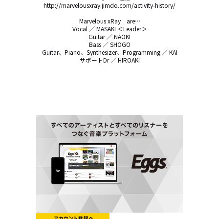
http://marvelousxray.jimdo.com/activity-history/

Marvelous xRay　are…

Vocal ／ MASAKI ＜Leader＞

Guitar ／ NAOKI

Bass ／ SHOGO

Guitar、Piano、Synthesizer、Programming ／ KAI

サポートDr ／ HIROAKI