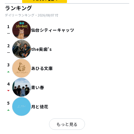
ランキング
デイリーランキング・
2026/08/07
付
1
仙台シティーキャッツ
check_indeterminate_small
2
the奥歯's
check_indeterminate_small
3
あひる文庫
arrow_drop_up
4
青い春
arrow_drop_down
5
月と徒花
arrow_drop_up
もっと見る