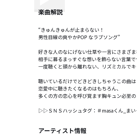
楽曲解説
“きゅんきゅんが止まらない！

男性目線の爽やかPOP なラブソング”

好きな人のなにげない仕草や一言にさまざま
相手に募るまっすぐな想いを飾らない言葉で
一度聴くと頭から離れない、リズミカルでキ
聴いているだけでどきどきしちゃうこの曲は

恋愛中に聴きたくなるのはもちろん、

多くの方の恋心を呼び覚ます胸キュン必至の１
▷▷ＳＮＳハッシュタグ：＃masaくん_ま
アーティスト情報