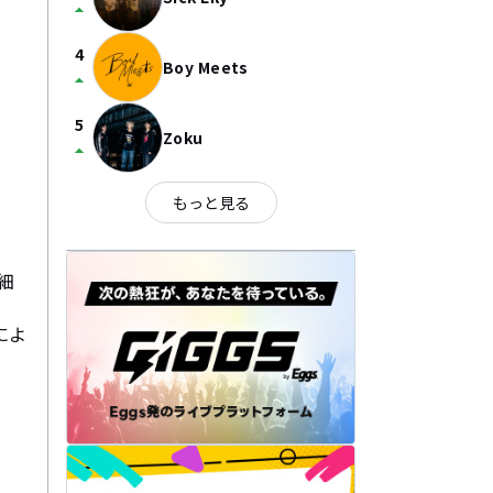
arrow_drop_up
4
Boy Meets
arrow_drop_up
5
Zoku
arrow_drop_up
もっと見る
細
によ