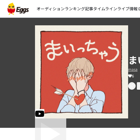
オーディション
ランキング
記事
タイムライン
ライブ情報
open_
ま
masa
6