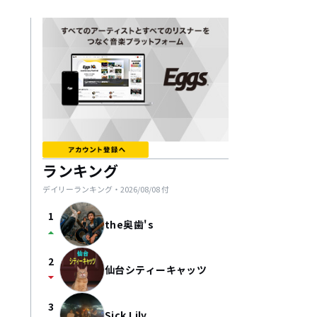
ランキング
デイリーランキング・
2026/08/08
付
1
the奥歯's
arrow_drop_up
2
仙台シティーキャッツ
arrow_drop_down
3
Sick Lily