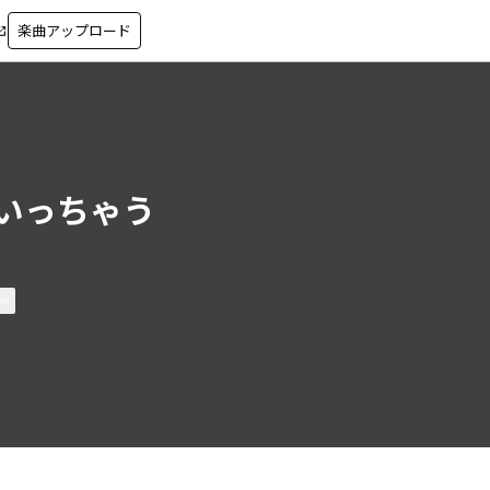
楽曲アップロード
in_new
いっちゃう