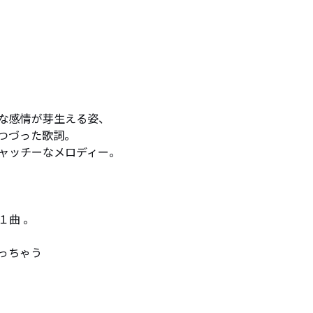
な感情が芽生える姿、

つづった歌詞。

ャッチーなメロディー。

曲 。

いっちゃう