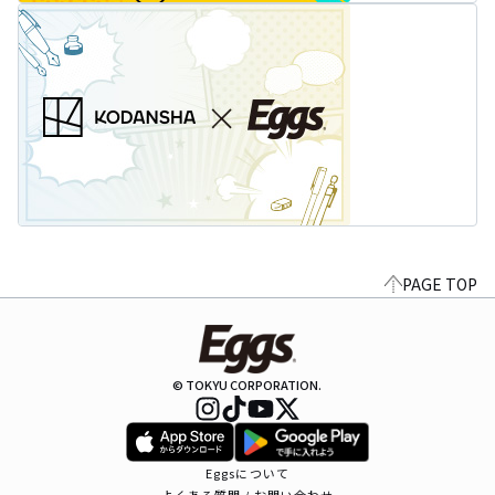
PAGE TOP
© TOKYU CORPORATION.
Eggsについて