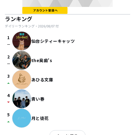
ランキング
デイリーランキング・
2026/08/07
付
1
仙台シティーキャッツ
check_indeterminate_small
2
the奥歯's
check_indeterminate_small
3
あひる文庫
arrow_drop_up
4
青い春
arrow_drop_down
5
月と徒花
arrow_drop_up