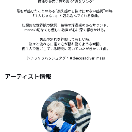
孤独や失恋に寄り添う“没入ソング”

誰もが感じたことのある“喪失感から抜け出せない感覚”の時、

「１人じゃない」と包み込んでくれる楽曲。

幻想的な世界観の歌詞、独特の浮遊感のあるサウンド、

masaの切なくも優しい歌声が心に深く響きかける。

失恋や別れを経験して寂しい時、

淡々と流れる日常で心が揺れ動くような瞬間、

夜１人で過ごしている時間に聴いていただきたい１曲。

▷▷ＳＮＳハッシュタグ：＃deepseadiver_masa
アーティスト情報