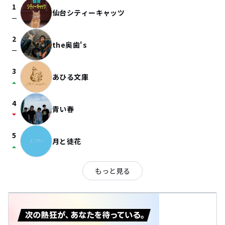
1
仙台シティーキャッツ
check_indeterminate_small
2
the奥歯's
check_indeterminate_small
3
あひる文庫
arrow_drop_up
4
青い春
arrow_drop_down
5
月と徒花
arrow_drop_up
もっと見る