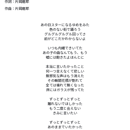
作詞：
片岡磨耶
作曲：
片岡磨耶
あの日スターになるゆめをみた

色のない街で踊ろう

グルグルグルグル回ってさ

前がどこだかわからないよ

いつも内緒できいてた

あの子の曲なんてもう、もう

嘘には飽きたよほんとに

本当に言いたかったこと

何一つ言えなくて悲しい

無邪気な声はもう消えた

その瞬間花瓶が割れて

全ては壊れて無くなった

床にはガラスが残ってた

ずっとずっとずっと

離れないでほしかった

もう二度と会えない

きみに言いたい

ずっとずっとずっと

あのままでいたかった
