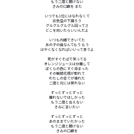
もう二度と聞けない

きみの口癖を また

いつでも1位にはなれなくて

灰色空の下踊ろう

グルグルグルグル回ってさ

どこを向いたらいいんだよ

いつも内緒できいてた

あの子の曲なんてもう もう

はやくなくなればいいって思うよ

死がすぐそばで笑ってる

オレンジジュースは分離して

ぼくらの色にすぐ染まった

その瞬間花瓶が割れて

わたしの全てが壊れた

二度と元には戻れない

ずっとずっとずっと

離れないでほしかった

もう二度と会えない

きみに言いたい

ずっとずっとずっと

あのままでいたかった

もう二度と聞けない

きみの口癖を
