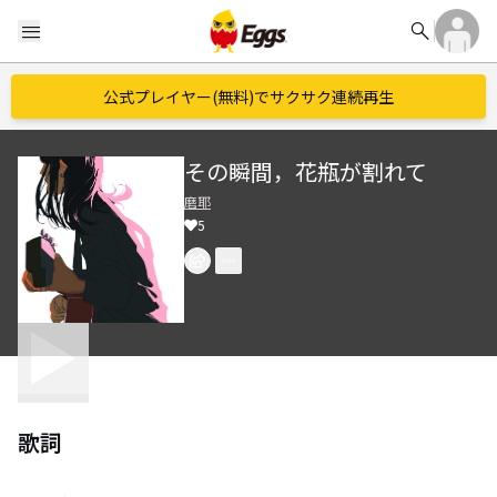
search
menu
公式プレイヤー(無料)でサクサク連続再生
その瞬間，花瓶が割れて
磨耶
5
歌詞