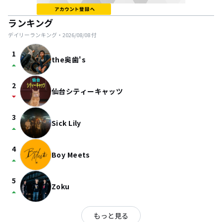
ランキング
デイリーランキング・
2026/08/08
付
1
the奥歯's
arrow_drop_up
2
仙台シティーキャッツ
arrow_drop_down
3
Sick Lily
arrow_drop_up
4
Boy Meets
arrow_drop_up
5
Zoku
arrow_drop_up
もっと見る