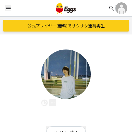
search
menu
公式プレイヤー(無料)でサクサク連続再生
MAYLIE
EggsID：
maylie_band
19
フォロワー