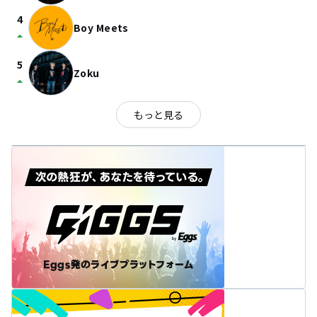
4
Boy Meets
arrow_drop_up
5
Zoku
arrow_drop_up
もっと見る