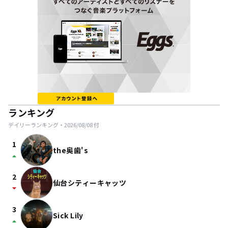
ランキング
デイリーランキング・
2026/08/08
付
1
the奥歯's
arrow_drop_up
2
仙台シティーキャッツ
arrow_drop_down
3
Sick Lily
arrow_drop_up