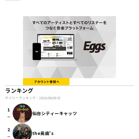
ランキング
デイリーランキング・
2026/08/06
付
1
仙台シティーキャッツ
check_indeterminate_small
2
the奥歯's
check_indeterminate_small