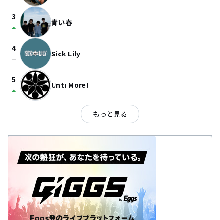
3
青い春
arrow_drop_up
4
Sick Lily
check_indeterminate_small
5
Unti Morel
arrow_drop_up
もっと見る