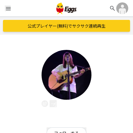
search
menu
公式プレイヤー(無料)でサクサク連続再生
小堤まどか
EggsID：
mdk126__
53
フォロワー