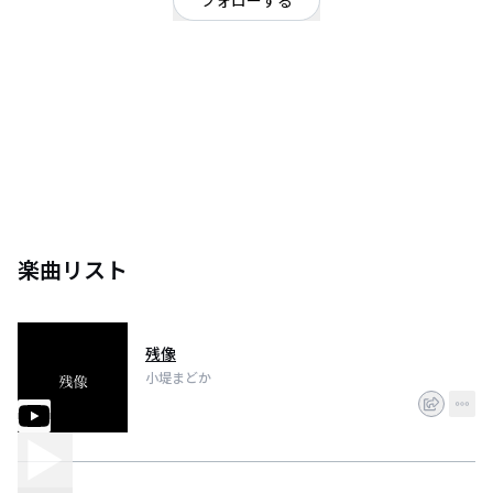
フォローする
宮城県
宮城県17歳高校3年生シンガーソングライター
YouTubeの方も登録お願いします！！
楽曲リスト
残像
小堤まどか