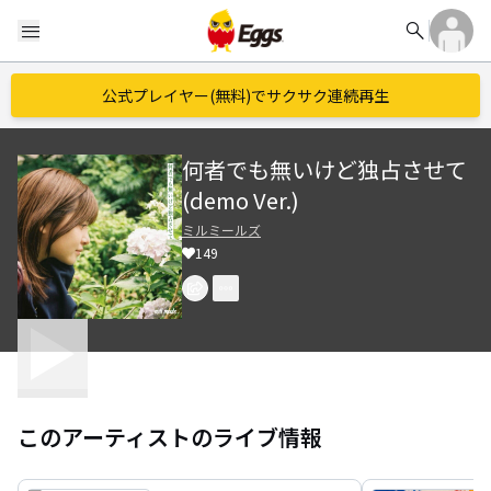
search
menu
公式プレイヤー(無料)でサクサク連続再生
何者でも無いけど独占させて
(demo Ver.)
ミルミールズ
149
このアーティストのライブ情報