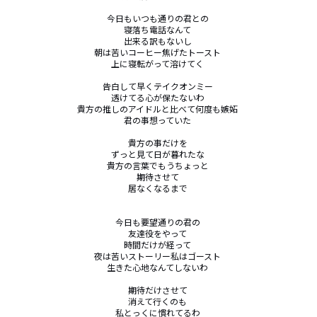
今日もいつも通りの君との 

寝落ち電話なんて 

出来る訳もないし 

朝は苦いコーヒー焦げたトースト 

上に寝転がって溶けてく 

告白して早くテイクオンミー 

透けてる心が保たないわ 

貴方の推しのアイドルと比べて何度も嫉妬 

君の事想っていた 

貴方の事だけを 

ずっと見て日が暮れたな 

貴方の言葉でもうちょっと 

期待させて 

居なくなるまで 

今日も要望通りの君の 

友達役をやって 

時間だけが経って 

夜は苦いストーリー私はゴースト 

生きた心地なんてしないわ 

期待だけさせて 

消えて行くのも 

私とっくに慣れてるわ 
