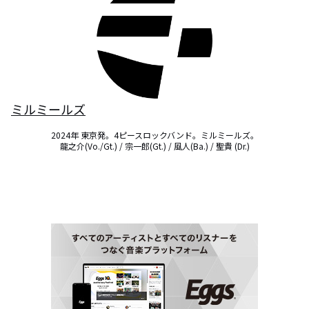
ミルミールズ
2024年 東京発。4ピースロックバンド。ミルミールズ。

龍之介(Vo./Gt.) / 宗一郎(Gt.) / 風人(Ba.) / 聖貴 (Dr.)