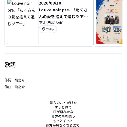
2026/08/10
Louve noir pre. 「たくさ
んの愛を抱えて進むツア
下北沢MOSAiC
ー」
location_on
下北沢
歌詞
作詞：
龍之介
作曲：
龍之介
貴方のことだけを 

ずっと見て 

日が暮れたな 

貴方の事を想う 

もっとずっと 

貴方が居なくなるまで  
