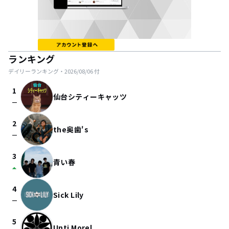
ランキング
デイリーランキング・
2026/08/06
付
1
仙台シティーキャッツ
check_indeterminate_small
2
the奥歯's
check_indeterminate_small
3
青い春
arrow_drop_up
4
Sick Lily
check_indeterminate_small
5
Unti Morel