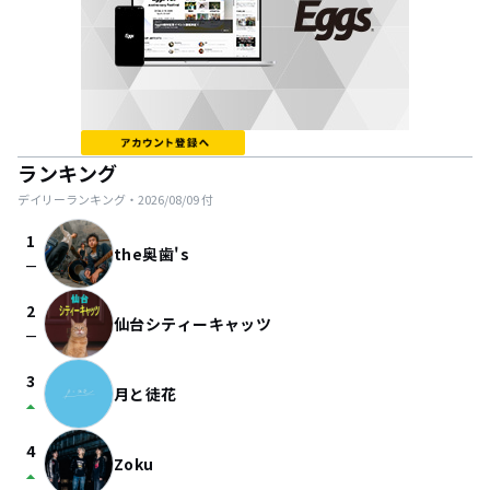
ランキング
デイリーランキング・
2026/08/09
付
1
the奥歯's
check_indeterminate_small
2
仙台シティーキャッツ
check_indeterminate_small
3
月と徒花
arrow_drop_up
4
Zoku
arrow_drop_up