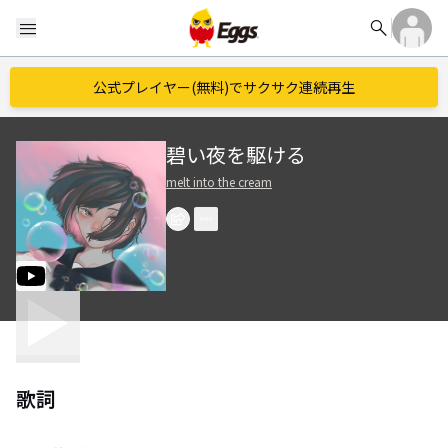
search
menu
公式プレイヤー(無料)でサクサク連続再生
碧い夜を駆ける
melt into the cream
歌詞