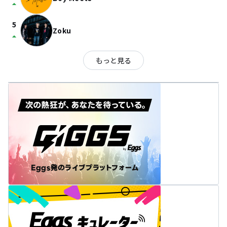
arrow_drop_up
5
Zoku
arrow_drop_up
もっと見る