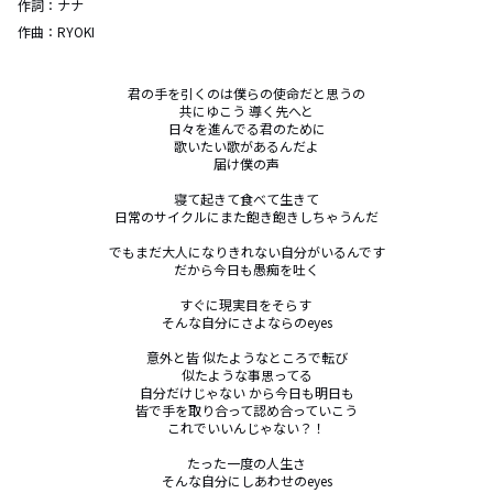
作詞：
ナナ
作曲：
RYOKI
君の手を引くのは僕らの使命だと思うの

共にゆこう 導く先へと

日々を進んでる君のために

歌いたい歌があるんだよ

届け僕の声

寝て起きて食べて生きて

日常のサイクルにまた飽き飽きしちゃうんだ

でもまだ大人になりきれない自分がいるんです

だから今日も愚痴を吐く

すぐに現実目をそらす 

そんな自分にさよならのeyes

意外と皆 似たようなところで転び

似たような事思ってる

自分だけじゃない から今日も明日も

皆で手を取り合って認め合っていこう

これでいいんじゃない？！

たった一度の人生さ

そんな自分にしあわせのeyes
