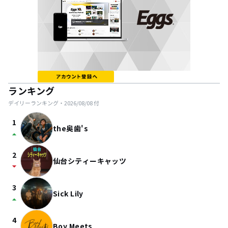
ランキング
デイリーランキング・
2026/08/08
付
1
the奥歯's
arrow_drop_up
2
仙台シティーキャッツ
arrow_drop_down
3
Sick Lily
arrow_drop_up
4
Boy Meets