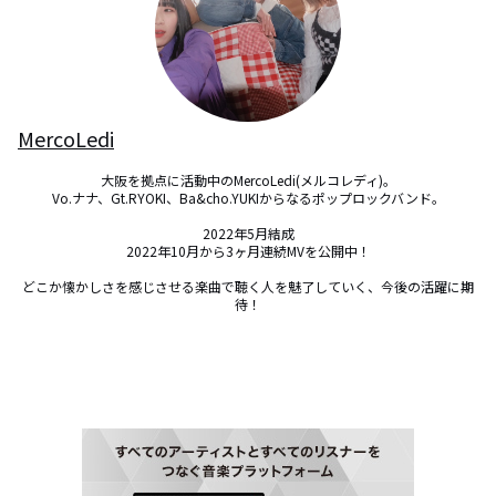
MercoLedi
大阪を拠点に活動中のMercoLedi(メルコレディ)。

Vo.ナナ、Gt.RYOKI、Ba&cho.YUKIからなるポップロックバンド。

2022年5月結成

2022年10月から3ヶ月連続MVを公開中！

どこか懐かしさを感じさせる楽曲で聴く人を魅了していく、今後の活躍に期
待！