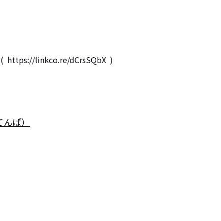
https://linkco.re/dCrsSQbX  )
（てんぱ）