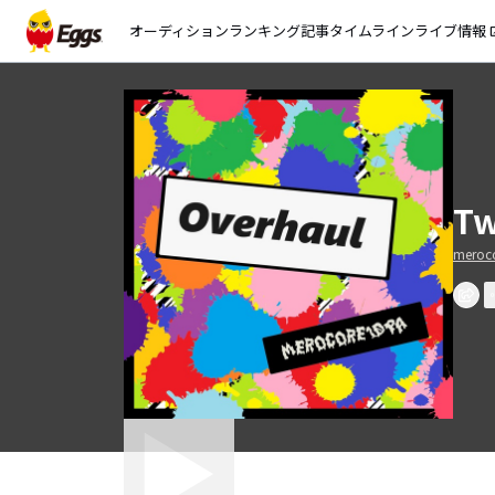
オーディション
ランキング
記事
タイムライン
ライブ情報
open_
Tw
mero