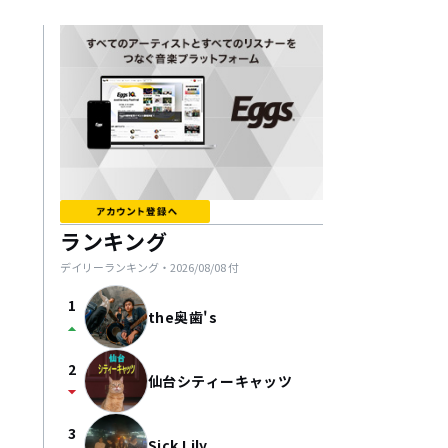
ランキング
デイリーランキング・
2026/08/08
付
1
the奥歯's
arrow_drop_up
2
仙台シティーキャッツ
arrow_drop_down
3
Sick Lily