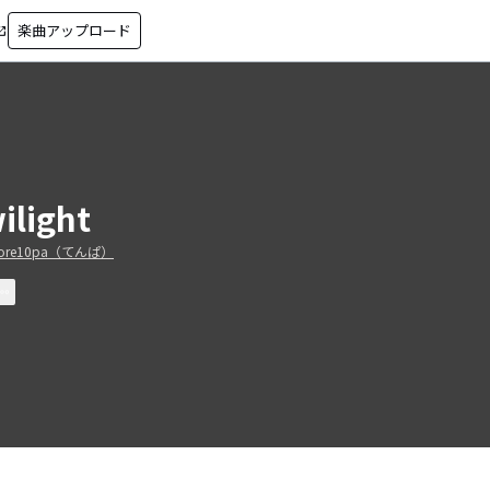
楽曲アップロード
in_new
ilight
core10pa（てんぱ）