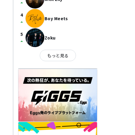
arrow_drop_up
4
Boy Meets
arrow_drop_up
5
Zoku
arrow_drop_up
もっと見る