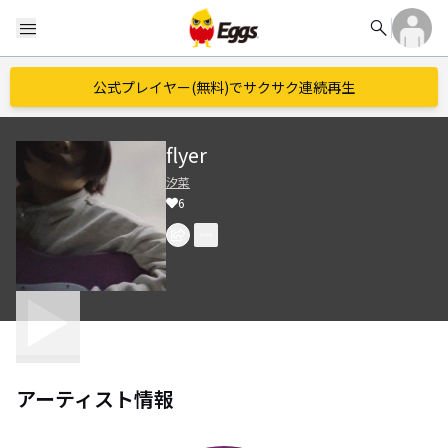
search
menu
公式プレイヤー(無料)でサクサク連続再生
flyer
汐菜
6
アーティスト情報