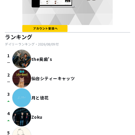
ランキング
デイリーランキング・
2026/08/09
付
1
the奥歯's
check_indeterminate_small
2
仙台シティーキャッツ
check_indeterminate_small
3
月と徒花
arrow_drop_up
4
Zoku
arrow_drop_up
5