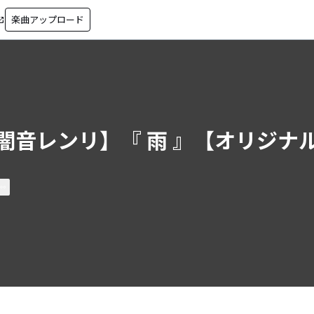
楽曲アップロード
in_new
闇音レンリ】『 雨 』【オリジナ