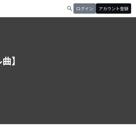
search
ログイン
アカウント登録
ル曲】