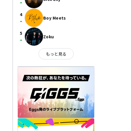
arrow_drop_up
4
Boy Meets
arrow_drop_up
5
Zoku
arrow_drop_up
もっと見る