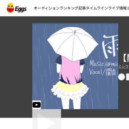
オーディション
ランキング
記事
タイムライン
ライブ情報
open_
【
ミシウ