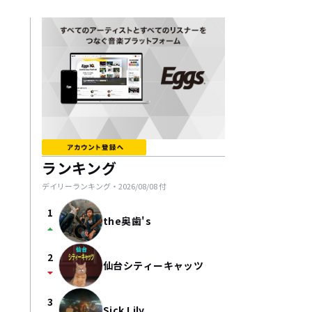
ランキング
デイリーランキング・
2026/08/08
付
1
the奥歯's
arrow_drop_up
2
仙台シティーキャッツ
arrow_drop_down
3
Sick Lily