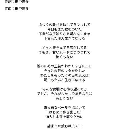
作詞：
田中健介
作曲：
田中健介
ふつうの幸せを探してるフリして

今日もまた嘘をついた

不自然な手触りさえ疑わないまま

明日もたぶん生きてゆける

ずっと夢を見てる気がしてる

でもさ、甘いムードにつつまれて

怖くもない

誰のための正義かわかりすぎた日に

そっと未来のフタを閉じた

わたしを弔ったその日を思えば

明日もたぶん生きてゆける

みんな夜明けを待ち望んでる

でもさ、それがわたしであるならば

寂しくない

真っ白なベールをほどいて

はじめて歩き出した

過去と未来を繋ぐために

静まった荒野は広くて
