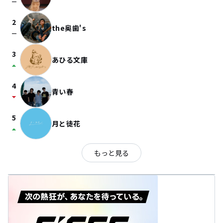
check_indeterminate_small
2
the奥歯's
check_indeterminate_small
3
あひる文庫
arrow_drop_up
4
青い春
arrow_drop_down
5
月と徒花
arrow_drop_up
もっと見る