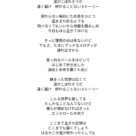
涙がこぼれそうだ

遠く届け　終わることないストーリー

変わらない毎日にため息をひとつ

空をまた彩るような

飛べなくてもいいから地面を踏みしめ

今日もほら生きてゆける

きっと理想の日は来ないけど

でもさ、たまにグッドなメロディが

連れ出すから

真っ白なベールをほどいて

はじめて歩き出した

過去と未来を繋ぐために

静まった荒野は広くて

涙がこぼれそうだ

遠く届け　終わることないストーリー

こんな世界も愛してる

たしかなことなんてないけど

僕らが諦めなければきっと

エンドロールの先で

ここまで生きた記憶は

どこまでも届くでしょう

はるかこの星が終わったとしても
