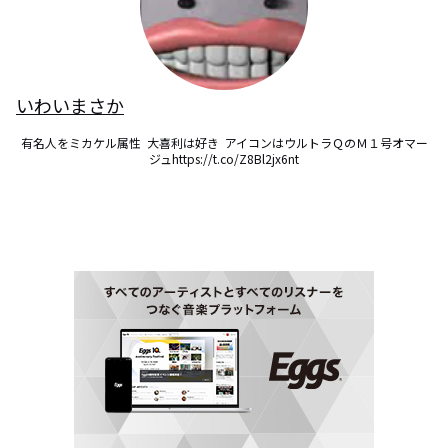
いわいまさか
有名人をミカケル属性  大喜利は好き  アイコンはウルトラＱのＭ１号オマー
ジュhttps://t.co/Z8Bl2jx6nt