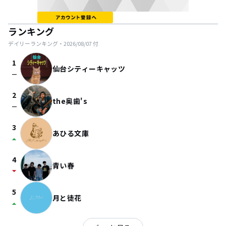
ランキング
デイリーランキング・
2026/08/07
付
1
仙台シティーキャッツ
check_indeterminate_small
2
the奥歯's
check_indeterminate_small
3
あひる文庫
arrow_drop_up
4
青い春
arrow_drop_down
5
月と徒花
arrow_drop_up