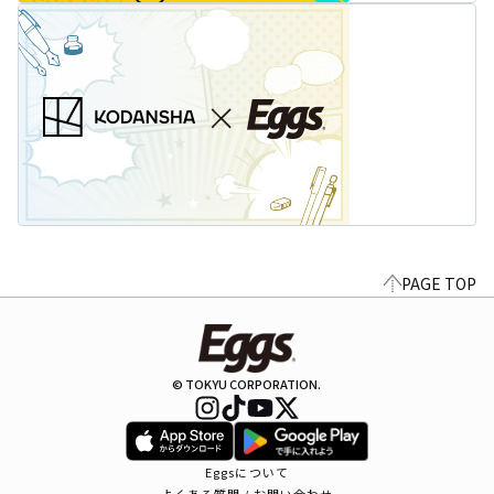
PAGE TOP
© TOKYU CORPORATION.
Eggsについて