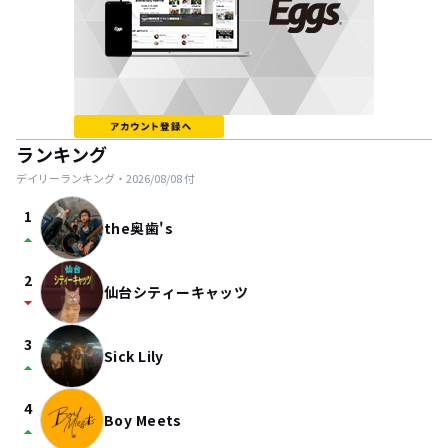
ランキング
デイリーランキング・
2026/08/08
付
1
the奥歯's
arrow_drop_up
2
仙台シティーキャッツ
arrow_drop_down
3
Sick Lily
arrow_drop_up
4
Boy Meets
arrow_drop_up