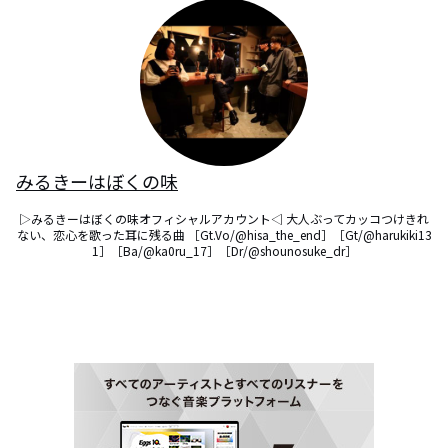
みるきーはぼくの味
▷みるきーはぼくの味オフィシャルアカウント◁ 大人ぶってカッコつけきれ
ない、恋心を歌った耳に残る曲 ［Gt.Vo/@hisa_the_end］［Gt/@harukiki13
1］［Ba/@ka0ru_17］［Dr/@shounosuke_dr］