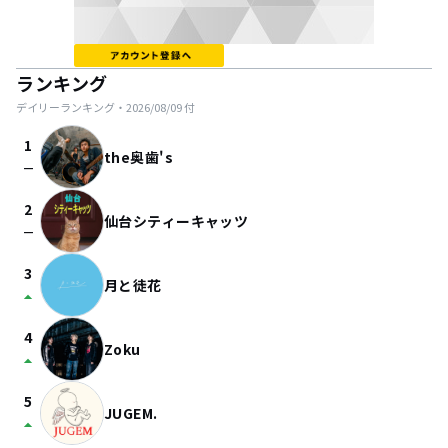
ランキング
デイリーランキング・
2026/08/09
付
1
the奥歯's
check_indeterminate_small
2
仙台シティーキャッツ
check_indeterminate_small
3
月と徒花
arrow_drop_up
4
Zoku
arrow_drop_up
5
JUGEM.
arrow_drop_up