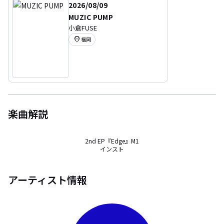
2026/08/09
MUZIC PUMP
小倉FUSE
location_on
福岡
楽曲解説
2nd EP『Edge』M1

インスト
アーティスト情報