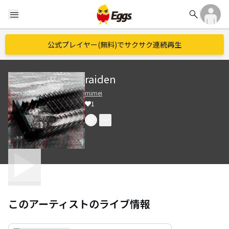
search
menu
公式プレイヤー(無料)でサクサク連続再生
raiden
mimei
1
このアーティストのライブ情報