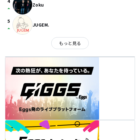
4
Zoku
arrow_drop_up
5
JUGEM.
arrow_drop_up
もっと見る