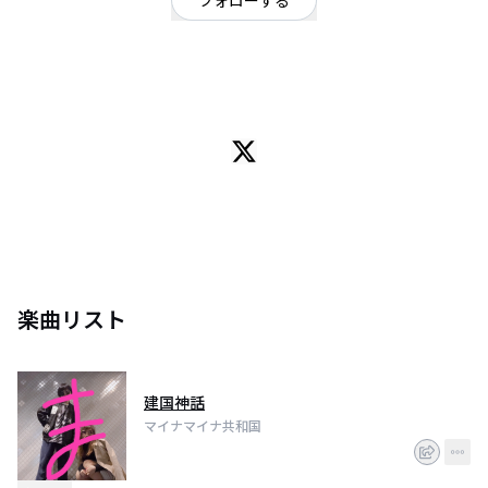
フォローする
神奈川県
OFFICIAL WEBSITE
かつては東シナ海を支配していたとされている架空の島国 マイナマイナ王
国。国を統治していたマイナマイナ一族の失脚や、農民のクーデターによっ
て、その身を追われることになったのは、まだ箸が転んでもおかしい年頃で
ある姉のバウムクーヘン・タベタイ・マイナマイナと妹のマイナマイナ一世
であった。二人が空を飛び海を渡り行き着いたのは祖国と国交のない国、日
本。果たして姉妹は異国の地で生き延びられることはできるのか...基本、お
金がありません。
楽曲リスト
建国神話
マイナマイナ共和国