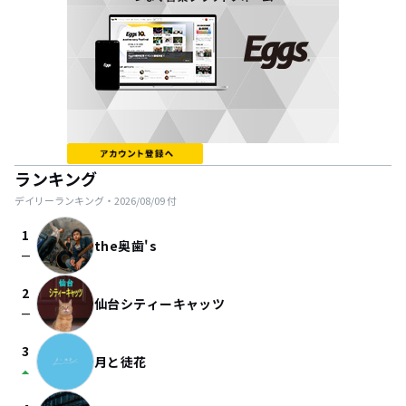
ランキング
デイリーランキング・
2026/08/09
付
1
the奥歯's
check_indeterminate_small
2
仙台シティーキャッツ
check_indeterminate_small
3
月と徒花
arrow_drop_up