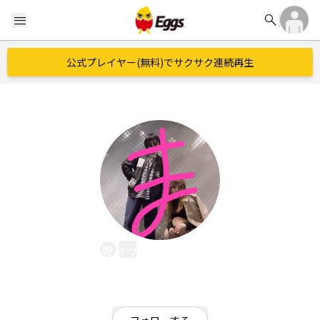
search
menu
公式プレイヤー(無料)でサクサク連続再生
マイナマイナ共和国
EggsID：
mina2republic
1
フォロワー