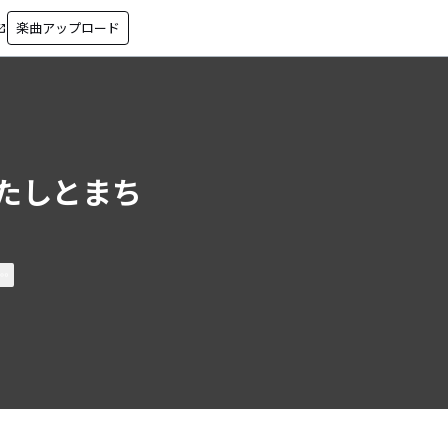
楽曲アップロード
in_new
たしとまち