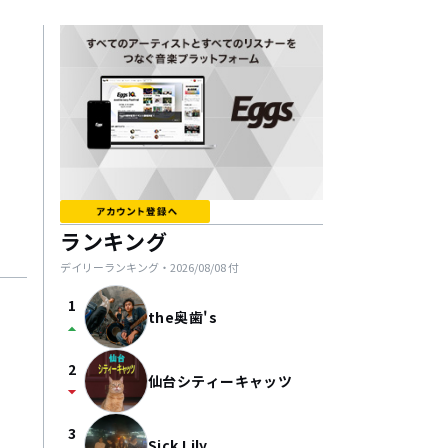
ランキング
デイリーランキング・
2026/08/08
付
1
the奥歯's
arrow_drop_up
2
仙台シティーキャッツ
arrow_drop_down
3
Sick Lily