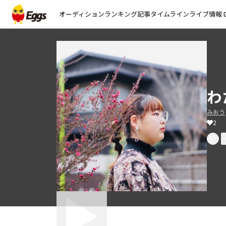
オーディション
ランキング
記事
タイムライン
ライブ情報
open_
わ
みおう
2