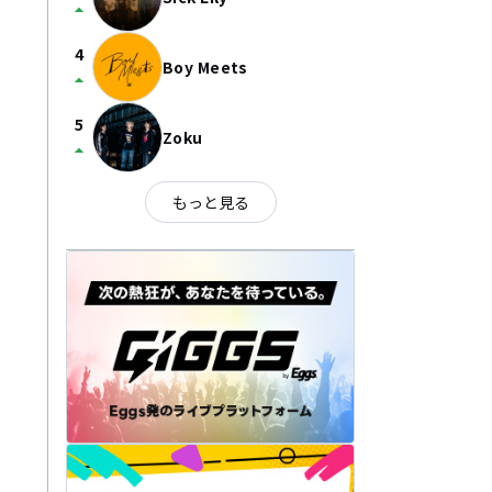
arrow_drop_up
4
Boy Meets
arrow_drop_up
5
Zoku
arrow_drop_up
もっと見る