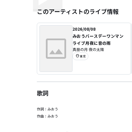
このアーティストのライブ情報
2026/08/08
みおうバースデーワンマン
ライブ月夜に音の雨
真昼の月 夜の太陽
location_on
東京
歌詞
作詞：
みおう
作曲：
みおう