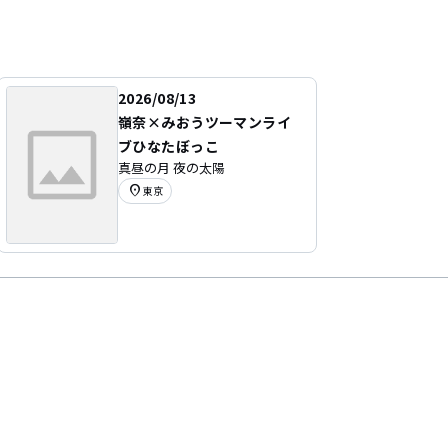
2026/08/13
嶺奈×みおうツーマンライ
ブひなたぼっこ
真昼の月 夜の太陽
location_on
東京