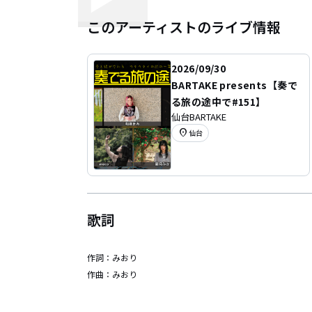
このアーティストのライブ情報
2026/09/30
BARTAKE presents【奏で
る旅の途中で#151】
仙台BARTAKE
location_on
仙台
歌詞
作詞：
みおり
作曲：
みおり