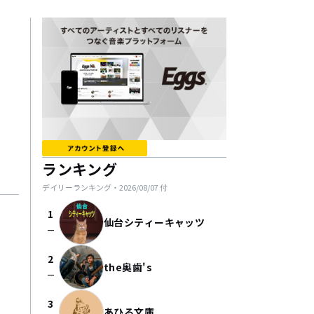
ランキング
デイリーランキング・
2026/08/07
付
1
仙台シティーキャッツ
check_indeterminate_small
2
the奥歯's
check_indeterminate_small
3
あひる文庫