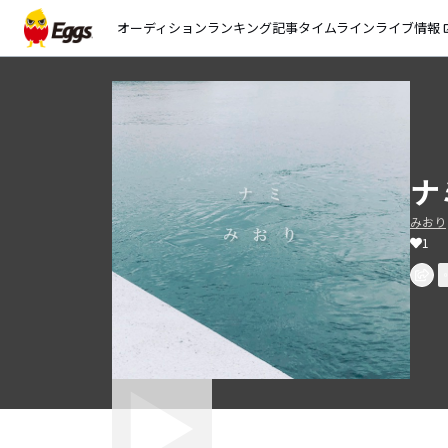
オーディション
ランキング
記事
タイムライン
ライブ情報
open_
ナ
みおり
1