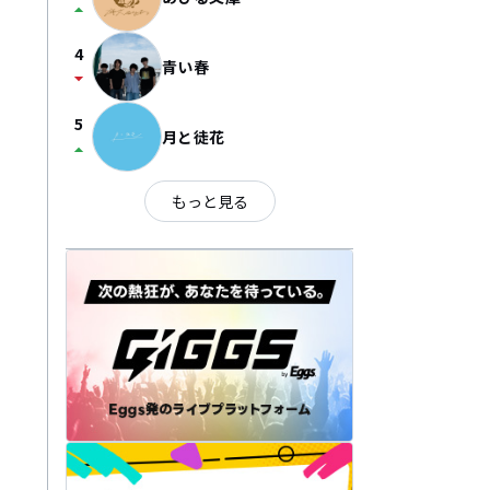
arrow_drop_up
4
青い春
arrow_drop_down
5
月と徒花
arrow_drop_up
もっと見る