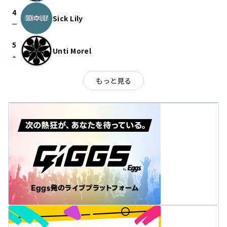
4
Sick Lily
check_indeterminate_small
5
Unti Morel
arrow_drop_up
もっと見る