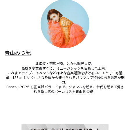
青山みつ紀
北海道・帯広出身、とかち観光大使。

高校を卒業後すぐに、ミュージシャンを目指して上京。

これまでライブ、イベントなど様々な音楽活動を続ける中、DJとしても活
躍。153cmという小さな身体から発せられるパワフルで特徴のある歌声が魅
力。

Dance、POPから正当派バラードまで、ジャンルを超え、世代を超えて愛さ
れる新世代のボーカリスト青山みつ紀。