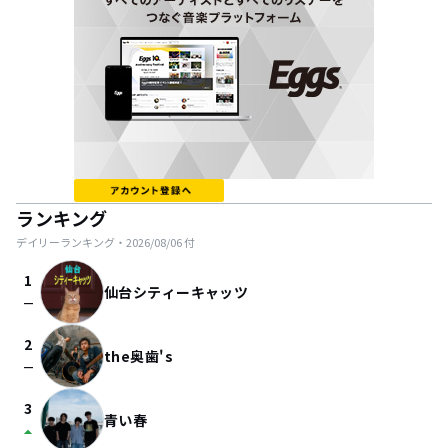
ランキング
デイリーランキング・
2026/08/06
付
1
仙台シティーキャッツ
check_indeterminate_small
2
the奥歯's
check_indeterminate_small
3
青い春
arrow_drop_up