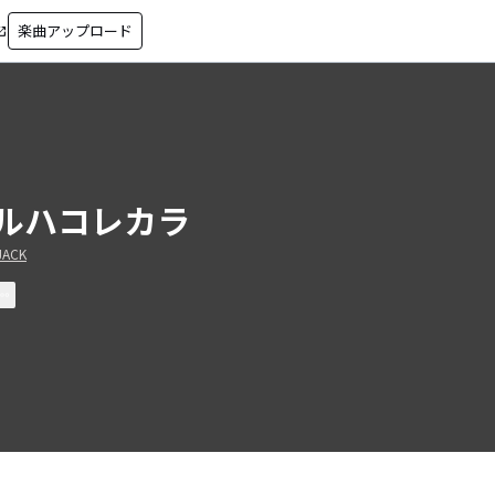
楽曲アップロード
in_new
ルハコレカラ
JACK