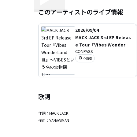
このアーティストのライブ情報
2026/09/04
MACK JACK 3rd EP Releas
e Tour『Vibes WonderLa
CONPASS
nd Ⅲ』〜VIBESという名の
location_on
心斎橋
宝物探せ〜
歌詞
作詞：
MACK JACK
作曲：
YANAGIMAN