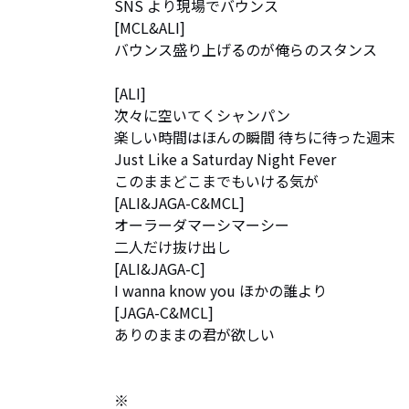
SNS より現場でバウンス

[MCL&ALI]

バウンス盛り上げるのが俺らのスタンス

[ALI]

次々に空いてくシャンパン

楽しい時間はほんの瞬間 待ちに待った週末

Just Like a Saturday Night Fever

このままどこまでもいける気が

[ALI&JAGA-C&MCL]

オーラーダマーシマーシー

二人だけ抜け出し

[ALI&JAGA-C]

I wanna know you ほかの誰より

[JAGA-C&MCL]

ありのままの君が欲しい

※
