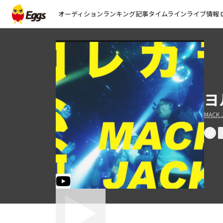
オーディション
ランキング
記事
タイムライン
ライブ情報
open_
ヨ
MACK 