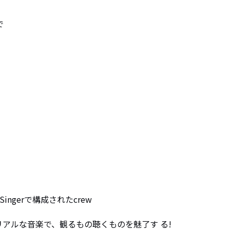
で
ayとSingerで構成されたcrew

リアルな音楽で、観るもの聴くものを魅了す る!
