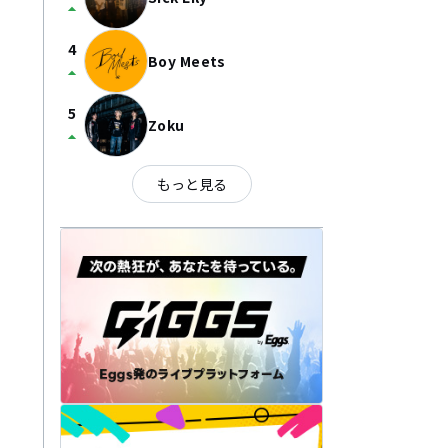
arrow_drop_up
4
Boy Meets
arrow_drop_up
5
Zoku
arrow_drop_up
もっと見る