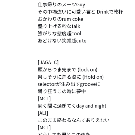
仕事帰りのスーツGuy

その中場違いに可愛い君と Drinkで乾杯

おかわりのrum coke

盛り上げる粋なtalk

強がりな態度超cool

あどけない笑顔超cute

[JAGA- C]

頭からつま先まで (lock on)

楽しそうに踊る姿に (Hold on)

selectorが生み出すgrooveに

踊り狂うこの時に夢中

[MCL]

瞬く間に過ぎてくday and night

[ALI]

このまま終わるなんてありえない

[MCL]

どうしても君とこの夜を
