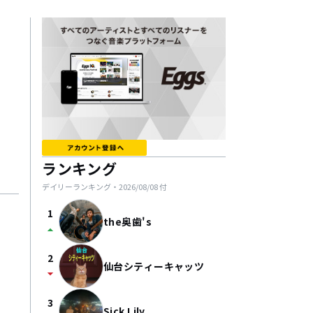
ランキング
デイリーランキング・
2026/08/08
付
1
the奥歯's
arrow_drop_up
2
仙台シティーキャッツ
arrow_drop_down
3
Sick Lily