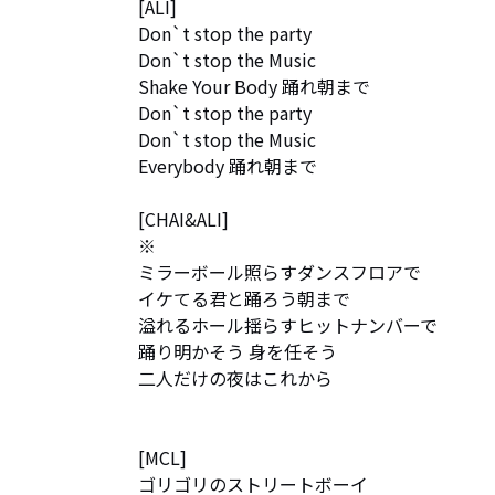
[ALI]

Don`t stop the party

Don`t stop the Music

Shake Your Body 踊れ朝まで

Don`t stop the party

Don`t stop the Music

Everybody 踊れ朝まで

[CHAI&ALI]

※

ミラーボール照らすダンスフロアで

イケてる君と踊ろう朝まで

溢れるホール揺らすヒットナンバーで

踊り明かそう 身を任そう

二人だけの夜はこれから

[MCL]

ゴリゴリのストリートボーイ
