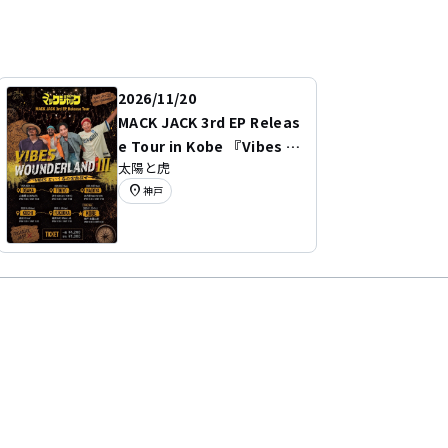
2026/11/20
MACK JACK 3rd EP Releas
e Tour in Kobe 『Vibes W
太陽と虎
onderLand Ⅲ』 〜VIBES
location_on
神戸
という名の宝物探せ〜