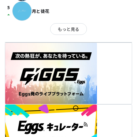
5
月と徒花
arrow_drop_up
もっと見る