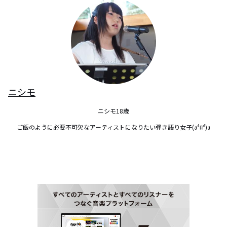
ニシモ
ニシモ18歳

ご飯のように必要不可欠なアーティストになりたい弾き語り女子(ง°̀ﾛ°́)ง