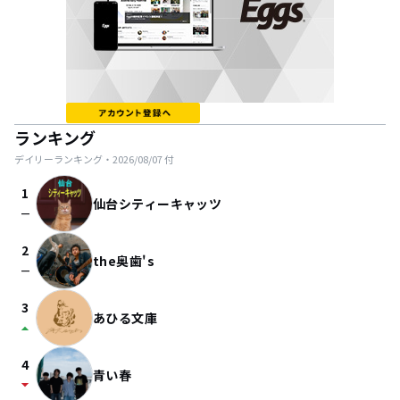
ランキング
デイリーランキング・
2026/08/07
付
1
仙台シティーキャッツ
check_indeterminate_small
2
the奥歯's
check_indeterminate_small
3
あひる文庫
arrow_drop_up
4
青い春
arrow_drop_down