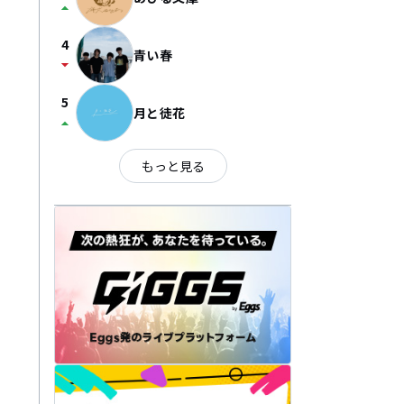
arrow_drop_up
4
青い春
arrow_drop_down
5
月と徒花
arrow_drop_up
もっと見る