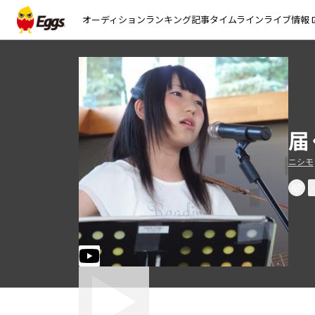
オーディション
ランキング
記事
タイムライン
ライブ情報
open_
届
ニシモ