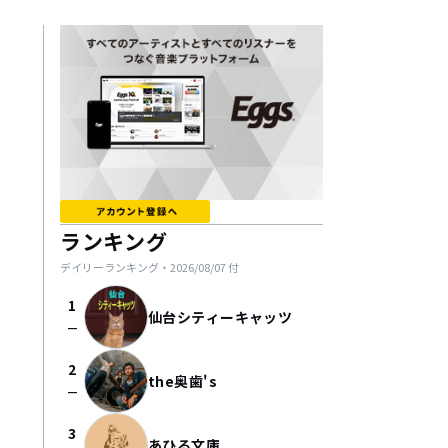
ランキング
デイリーランキング・
2026/08/07
付
1
仙台シティーキャッツ
check_indeterminate_small
2
the奥歯's
check_indeterminate_small
3
あひる文庫