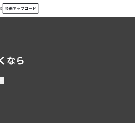
楽曲アップロード
in_new
くなら