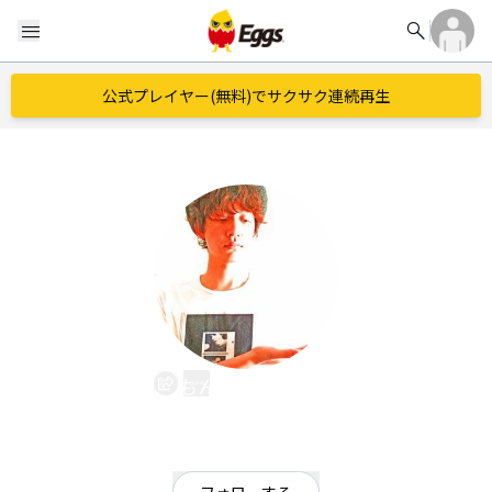
search
menu
公式プレイヤー(無料)でサクサク連続再生
もんでんけんじ
EggsID：
mondenkenji1027
12
フォロワー