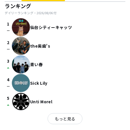
ランキング
デイリーランキング・
2026/08/06
付
1
仙台シティーキャッツ
check_indeterminate_small
2
the奥歯's
check_indeterminate_small
3
青い春
arrow_drop_up
4
Sick Lily
check_indeterminate_small
5
Unti Morel
arrow_drop_up
もっと見る