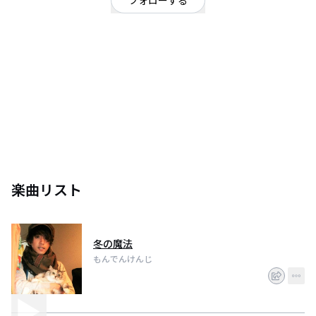
フォローする
東京都
OFFICIAL WEBSITE
神戸大学を卒業後上京。広島県出身ピアノ弾き語りシンガーソングライター
としてソロやグループなどで活動。
グループ脱退、活動休止、始まりから2ヶ月での周囲を驚かせた2015年5月の
電撃結婚を経て、現在はソロに留まらずマルチに活躍中。
(ポップロックバンド『ConvenienStyle』キーボーディスト、楽曲提供、ピア
ノサポート、昭島初アカペラ音楽講師(マツダミュージックアカデミー)、ラジ
オDJ、モデル、映像クリエイターなど)
また、西多摩在住をきっかけに、『勝手に西多摩親善大使活動』を展開。
楽曲リスト
楽曲では素直な歌声と日常に寄り添った歌詞で独自の世界観を描き、Blogに
は愛猫ジュリアンとの日常が愛らしく描かれるゆるキャラなミュージシャ
ン。
相方Koji（ConvenienStyleボーカル)との仲良しRadio番組『Koji&Kenjiの
冬の魔法
Close to You』が人気。音楽界のオクメンNo.1を目指す。
もんでんけんじ