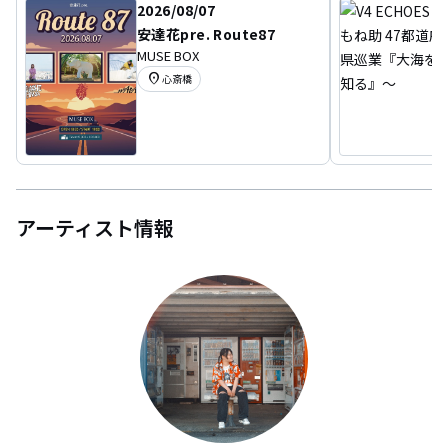
2026/08/07
安達花pre. Route87
MUSE BOX
location_on
心斎橋
アーティスト情報