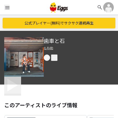
search
menu
公式プレイヤー(無料)でサクサク連続再生
歯車と石
もね助
このアーティストのライブ情報