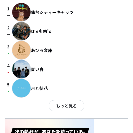
1
仙台シティーキャッツ
check_indeterminate_small
2
the奥歯's
check_indeterminate_small
3
あひる文庫
arrow_drop_up
4
青い春
arrow_drop_down
5
月と徒花
arrow_drop_up
もっと見る