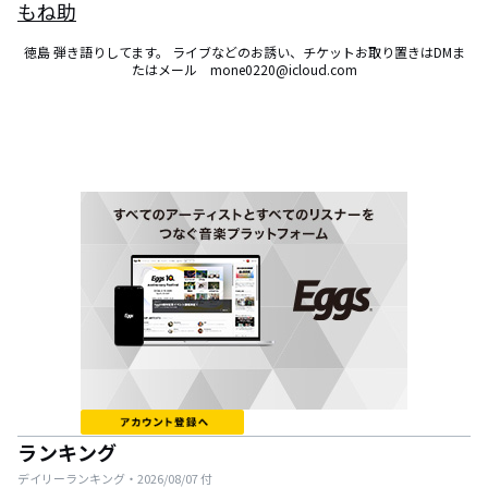
もね助
徳島 弾き語りしてます。 ライブなどのお誘い、チケットお取り置きはDMま
たはメール　mone0220@icloud.com
ランキング
デイリーランキング・
2026/08/07
付